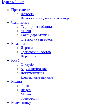
Купить билет
Пресс-центр
Новости
Новости молодежной команды
Чемпионат
Турнирная таблица
Матчи
Календарь матчей
Статистика игроков
Команда
Игроки
Тренерский состав
Персонал
Клуб
О клубе
Администрация
Документация
Контактные данные
Медиа
Фото
Видео
Матчи
Трансляция
Болельщику