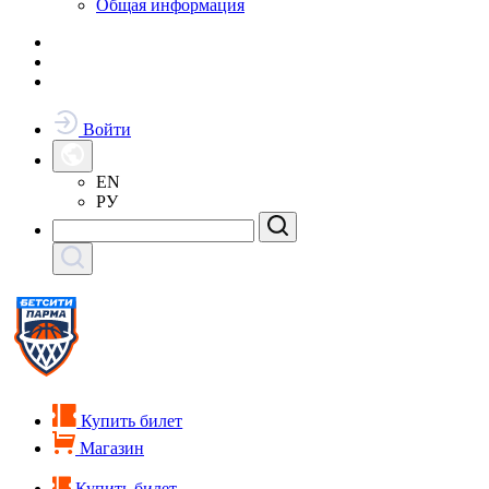
Общая информация
Войти
EN
РУ
Купить билет
Магазин
Купить билет