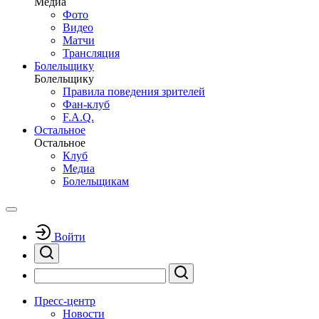
Медиа
Фото
Видео
Матчи
Трансляция
Болельщику
Болельщику
Правила поведения зрителей
Фан-клуб
F.A.Q.
Остальное
Остальное
Клуб
Медиа
Болельщикам
Войти
Пресс-центр
Новости