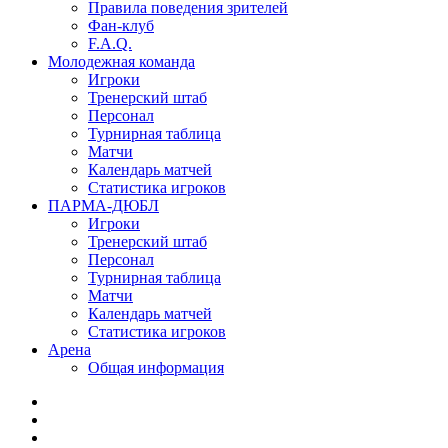
Правила поведения зрителей
Фан-клуб
F.A.Q.
Молодежная команда
Игроки
Тренерский штаб
Персонал
Турнирная таблица
Матчи
Календарь матчей
Статистика игроков
ПАРМА-ДЮБЛ
Игроки
Тренерский штаб
Персонал
Турнирная таблица
Матчи
Календарь матчей
Статистика игроков
Арена
Общая информация