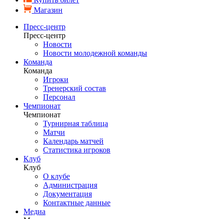
Магазин
Пресс-центр
Пресс-центр
Новости
Новости молодежной команды
Команда
Команда
Игроки
Тренерский состав
Персонал
Чемпионат
Чемпионат
Турнирная таблица
Матчи
Календарь матчей
Статистика игроков
Клуб
Клуб
О клубе
Администрация
Документация
Контактные данные
Медиа