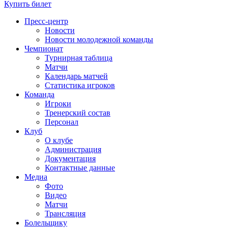
Купить билет
Пресс-центр
Новости
Новости молодежной команды
Чемпионат
Турнирная таблица
Матчи
Календарь матчей
Статистика игроков
Команда
Игроки
Тренерский состав
Персонал
Клуб
О клубе
Администрация
Документация
Контактные данные
Медиа
Фото
Видео
Матчи
Трансляция
Болельщику