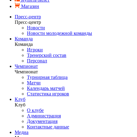
Магазин
Пресс-центр
Пресс-центр
Новости
Новости молодежной команды
Команда
Команда
Игроки
Тренерский состав
Персонал
Чемпионат
Чемпионат
Турнирная таблица
Матчи
Календарь матчей
Статистика игроков
Клуб
Клуб
О клубе
Администрация
Документация
Контактные данные
Медиа