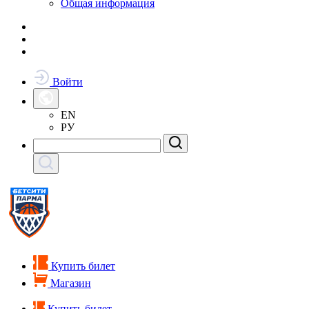
Общая информация
Войти
EN
РУ
Купить билет
Магазин
Купить билет