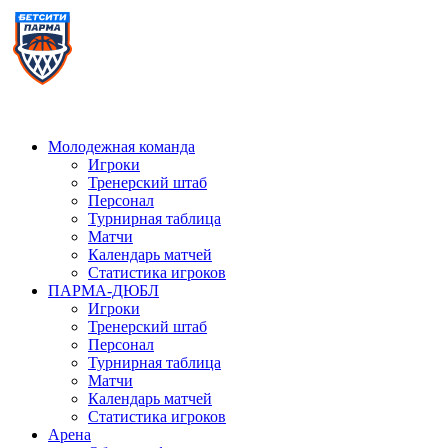
Молодежная команда
Игроки
Тренерский штаб
Персонал
Турнирная таблица
Матчи
Календарь матчей
Статистика игроков
ПАРМА-ДЮБЛ
Игроки
Тренерский штаб
Персонал
Турнирная таблица
Матчи
Календарь матчей
Статистика игроков
Арена