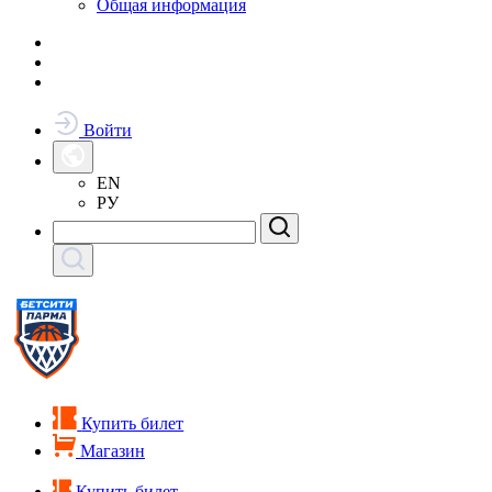
Общая информация
Войти
EN
РУ
Купить билет
Магазин
Купить билет