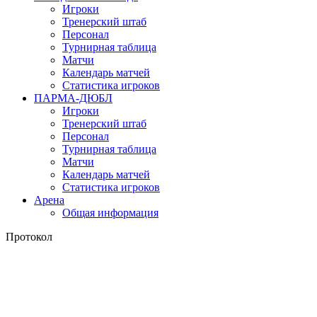
Игроки
Тренерский штаб
Персонал
Турнирная таблица
Матчи
Календарь матчей
Статистика игроков
ПАРМА-ДЮБЛ
Игроки
Тренерский штаб
Персонал
Турнирная таблица
Матчи
Календарь матчей
Статистика игроков
Арена
Общая информация
Протокол