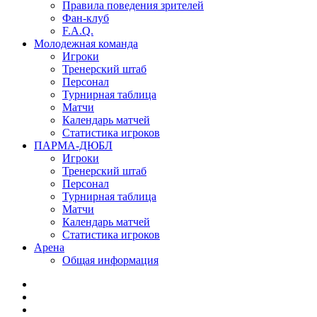
Правила поведения зрителей
Фан-клуб
F.A.Q.
Молодежная команда
Игроки
Тренерский штаб
Персонал
Турнирная таблица
Матчи
Календарь матчей
Статистика игроков
ПАРМА-ДЮБЛ
Игроки
Тренерский штаб
Персонал
Турнирная таблица
Матчи
Календарь матчей
Статистика игроков
Арена
Общая информация