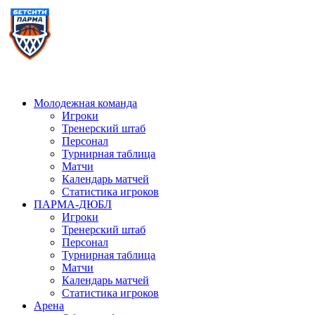
Молодежная команда
Игроки
Тренерский штаб
Персонал
Турнирная таблица
Матчи
Календарь матчей
Статистика игроков
ПАРМА-ДЮБЛ
Игроки
Тренерский штаб
Персонал
Турнирная таблица
Матчи
Календарь матчей
Статистика игроков
Арена