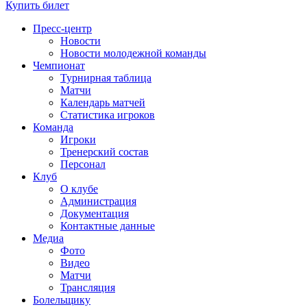
Купить билет
Пресс-центр
Новости
Новости молодежной команды
Чемпионат
Турнирная таблица
Матчи
Календарь матчей
Статистика игроков
Команда
Игроки
Тренерский состав
Персонал
Клуб
О клубе
Администрация
Документация
Контактные данные
Медиа
Фото
Видео
Матчи
Трансляция
Болельщику