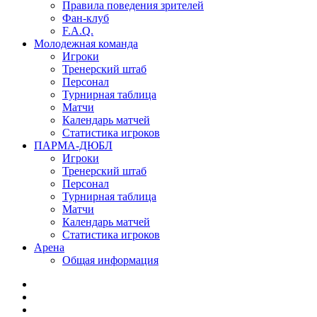
Правила поведения зрителей
Фан-клуб
F.A.Q.
Молодежная команда
Игроки
Тренерский штаб
Персонал
Турнирная таблица
Матчи
Календарь матчей
Статистика игроков
ПАРМА-ДЮБЛ
Игроки
Тренерский штаб
Персонал
Турнирная таблица
Матчи
Календарь матчей
Статистика игроков
Арена
Общая информация