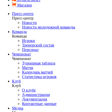
Магазин
Пресс-центр
Пресс-центр
Новости
Новости молодежной команды
Команда
Команда
Игроки
Тренерский состав
Персонал
Чемпионат
Чемпионат
Турнирная таблица
Матчи
Календарь матчей
Статистика игроков
Клуб
Клуб
О клубе
Администрация
Документация
Контактные данные
Медиа