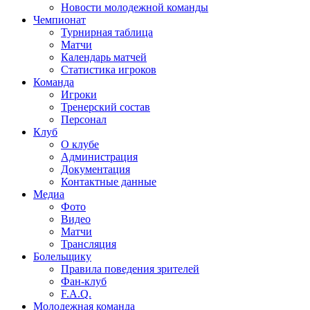
Новости молодежной команды
Чемпионат
Турнирная таблица
Матчи
Календарь матчей
Статистика игроков
Команда
Игроки
Тренерский состав
Персонал
Клуб
О клубе
Администрация
Документация
Контактные данные
Медиа
Фото
Видео
Матчи
Трансляция
Болельщику
Правила поведения зрителей
Фан-клуб
F.A.Q.
Молодежная команда