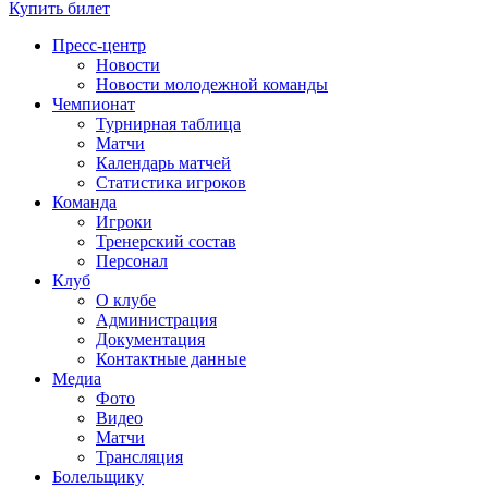
Купить билет
Пресс-центр
Новости
Новости молодежной команды
Чемпионат
Турнирная таблица
Матчи
Календарь матчей
Статистика игроков
Команда
Игроки
Тренерский состав
Персонал
Клуб
О клубе
Администрация
Документация
Контактные данные
Медиа
Фото
Видео
Матчи
Трансляция
Болельщику