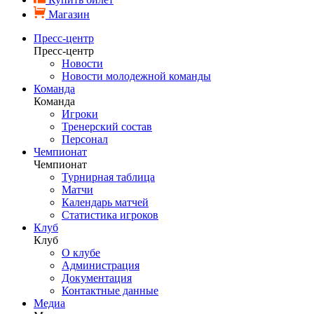
Магазин
Пресс-центр
Пресс-центр
Новости
Новости молодежной команды
Команда
Команда
Игроки
Тренерский состав
Персонал
Чемпионат
Чемпионат
Турнирная таблица
Матчи
Календарь матчей
Статистика игроков
Клуб
Клуб
О клубе
Администрация
Документация
Контактные данные
Медиа