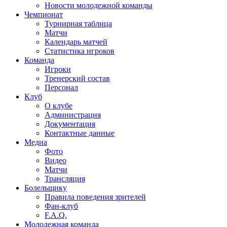
Новости молодежной команды
Чемпионат
Турнирная таблица
Матчи
Календарь матчей
Статистика игроков
Команда
Игроки
Тренерский состав
Персонал
Клуб
О клубе
Администрация
Документация
Контактные данные
Медиа
Фото
Видео
Матчи
Трансляция
Болельщику
Правила поведения зрителей
Фан-клуб
F.A.Q.
Молодежная команда