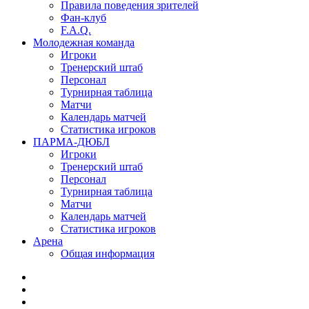
Правила поведения зрителей
Фан-клуб
F.A.Q.
Молодежная команда
Игроки
Тренерский штаб
Персонал
Турнирная таблица
Матчи
Календарь матчей
Статистика игроков
ПАРМА-ДЮБЛ
Игроки
Тренерский штаб
Персонал
Турнирная таблица
Матчи
Календарь матчей
Статистика игроков
Арена
Общая информация