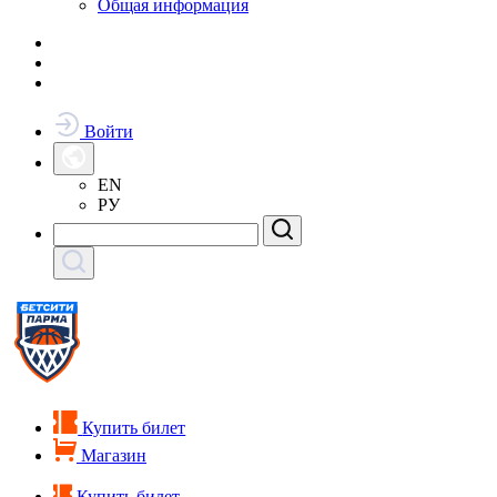
Общая информация
Войти
EN
РУ
Купить билет
Магазин
Купить билет