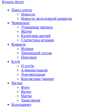
Купить билет
Пресс-центр
Новости
Новости молодежной команды
Чемпионат
Турнирная таблица
Матчи
Календарь матчей
Статистика игроков
Команда
Игроки
Тренерский состав
Персонал
Клуб
О клубе
Администрация
Документация
Контактные данные
Медиа
Фото
Видео
Матчи
Трансляция
Болельщику