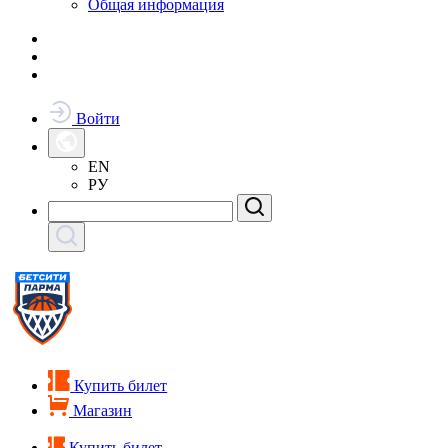
Общая информация
Войти
EN
РУ
Купить билет
Магазин
Купить билет