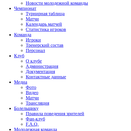
Новости молодежной команды
Чемпионат
Турнирная таблица
Матчи
Календарь матчей
Статистика игроков
Команда
Игроки
Тренерский состав
Персонал
Клуб
О клубе
Администрация
Документация
Контактные данные
Медиа
Фото
Видео
Матчи
Трансляция
Болельщику
Правила поведения зрителей
Фан-клуб
F.A.Q.
Молодежная команда