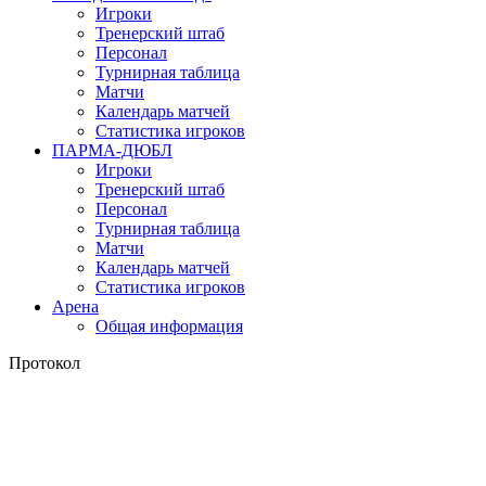
Игроки
Тренерский штаб
Персонал
Турнирная таблица
Матчи
Календарь матчей
Статистика игроков
ПАРМА-ДЮБЛ
Игроки
Тренерский штаб
Персонал
Турнирная таблица
Матчи
Календарь матчей
Статистика игроков
Арена
Общая информация
Протокол