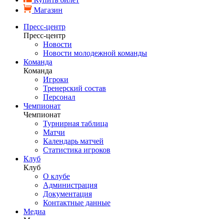
Магазин
Пресс-центр
Пресс-центр
Новости
Новости молодежной команды
Команда
Команда
Игроки
Тренерский состав
Персонал
Чемпионат
Чемпионат
Турнирная таблица
Матчи
Календарь матчей
Статистика игроков
Клуб
Клуб
О клубе
Администрация
Документация
Контактные данные
Медиа