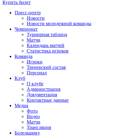
Купить билет
Пресс-центр
Новости
Новости молодежной команды
Чемпионат
Турнирная таблица
Матчи
Календарь матчей
Статистика игроков
Команда
Игроки
Тренерский состав
Персонал
Клуб
О клубе
Администрация
Документация
Контактные данные
Медиа
Фото
Видео
Матчи
Трансляция
Болельщику