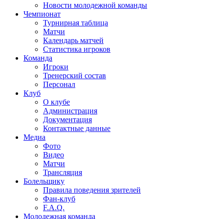
Новости молодежной команды
Чемпионат
Турнирная таблица
Матчи
Календарь матчей
Статистика игроков
Команда
Игроки
Тренерский состав
Персонал
Клуб
О клубе
Администрация
Документация
Контактные данные
Медиа
Фото
Видео
Матчи
Трансляция
Болельщику
Правила поведения зрителей
Фан-клуб
F.A.Q.
Молодежная команда