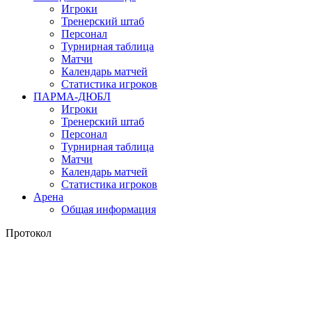
Игроки
Тренерский штаб
Персонал
Турнирная таблица
Матчи
Календарь матчей
Статистика игроков
ПАРМА-ДЮБЛ
Игроки
Тренерский штаб
Персонал
Турнирная таблица
Матчи
Календарь матчей
Статистика игроков
Арена
Общая информация
Протокол