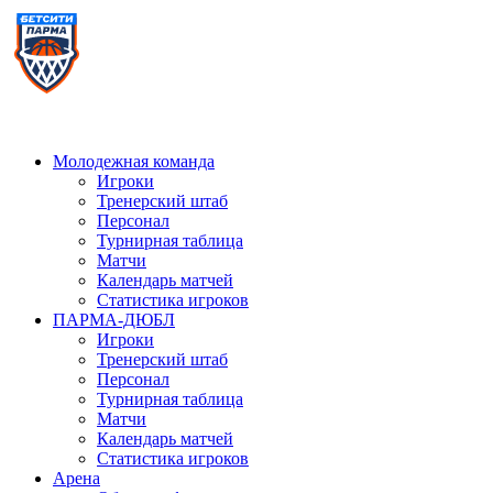
Молодежная команда
Игроки
Тренерский штаб
Персонал
Турнирная таблица
Матчи
Календарь матчей
Статистика игроков
ПАРМА-ДЮБЛ
Игроки
Тренерский штаб
Персонал
Турнирная таблица
Матчи
Календарь матчей
Статистика игроков
Арена