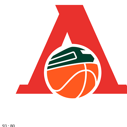
93
:
80