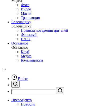
Медиа
Фото
Видео
Матчи
Трансляция
Болельщику
Болельщику
Правила поведения зрителей
Фан-клуб
F.A.Q.
Остальное
Остальное
Клуб
Медиа
Болельщикам
Войти
Пресс-центр
Новости