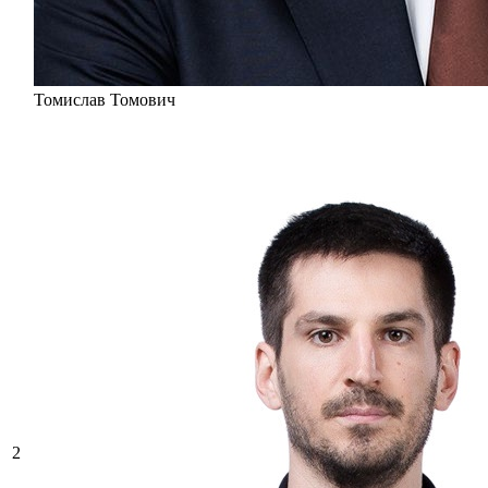
Томислав Томович
2