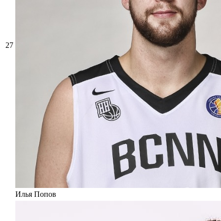
27
Илья Попов