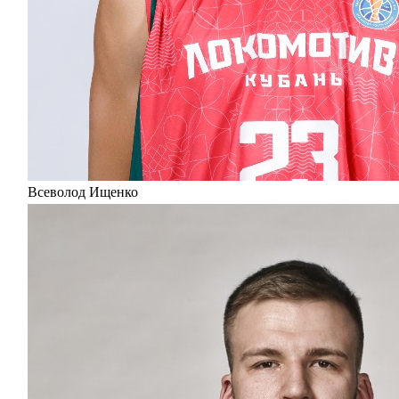
Всеволод Ищенко