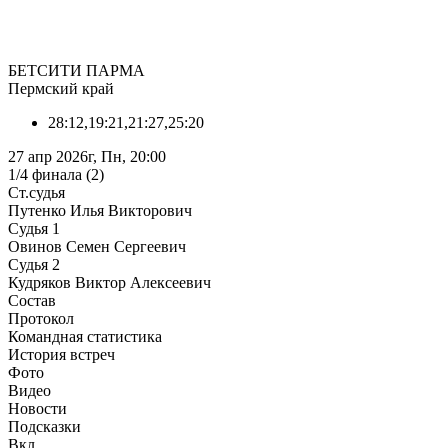
БЕТСИТИ ПАРМА
Пермский край
28:12,19:21,21:27,25:20
27 апр 2026г, Пн, 20:00
1/4 финала (2)
Ст.судья
Путенко Илья Викторович
Судья 1
Овинов Семен Сергеевич
Судья 2
Кудряков Виктор Алексеевич
Состав
Протокол
Командная статистика
История встреч
Фото
Видео
Новости
Подсказки
Вкл