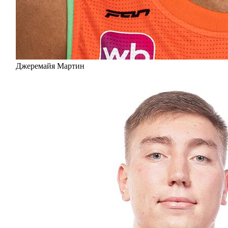
Джеремайя Мартин