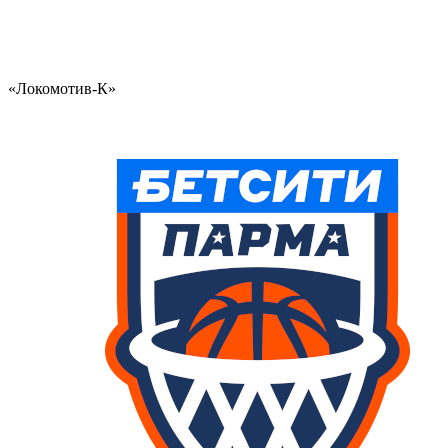
«Локомотив-К»