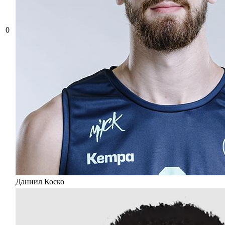
0
Даниил Коско