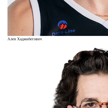
Ален Хаджибегович