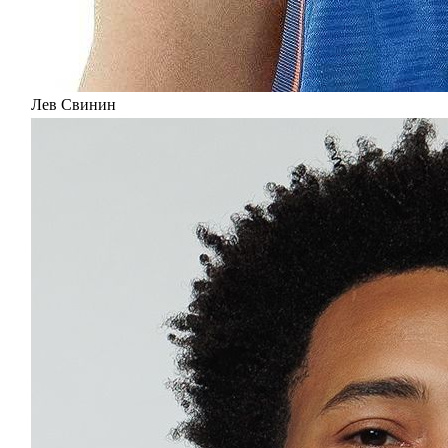
Лев Свинин