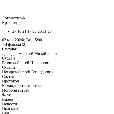
Локомотив-К
Краснодар
27:16,21:17,23:26,11:28
03 май 2026г, Вс, 15:00
1/4 финала (2)
Ст.судья
Давыдов Алексей Михайлович
Судья 1
Беляков Сергей Николаевич
Судья 2
Негирев Сергей Геннадьевич
Состав
Протокол
Командная статистика
История встреч
Фото
Видео
Новости
Подсказки
Вкл