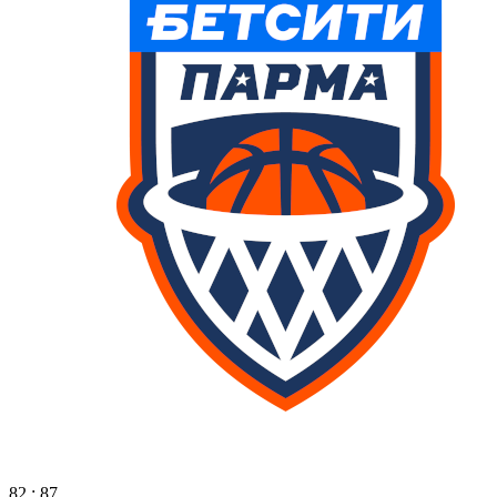
82
:
87