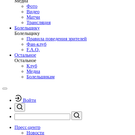
Медиа
Фото
Видео
Матчи
Трансляция
Болельщику
Болельщику
Правила поведения зрителей
Фан-клуб
F.A.Q.
Остальное
Остальное
Клуб
Медиа
Болельщикам
Войти
Пресс-центр
Новости