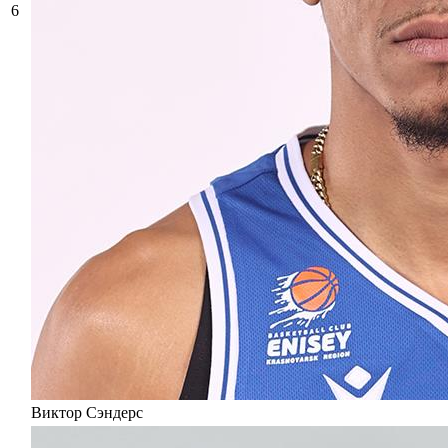
6
Виктор Сэндерс