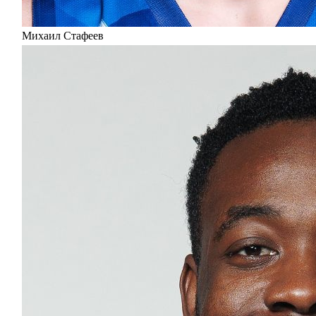
Михаил Стафеев