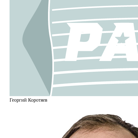
Георгий Коротяев