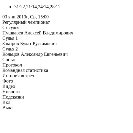
31:22,21:14,24:14,28:12
09 янв 2019г, Ср, 15:00
Регулярный чемпионат
Ст.судья
Пушкарев Алексей Владимирович
Судья 1
Закиров Булат Рустамович
Судья 2
Кольцов Александр Евгеньевич
Состав
Протокол
Командная статистика
История встреч
Фото
Видео
Новости
Подсказки
Вкл
Выкл