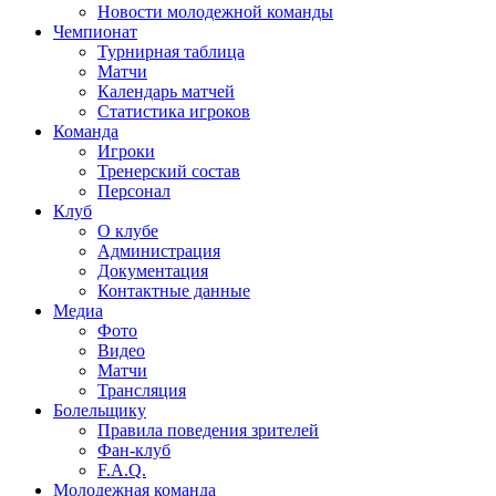
Новости молодежной команды
Чемпионат
Турнирная таблица
Матчи
Календарь матчей
Статистика игроков
Команда
Игроки
Тренерский состав
Персонал
Клуб
О клубе
Администрация
Документация
Контактные данные
Медиа
Фото
Видео
Матчи
Трансляция
Болельщику
Правила поведения зрителей
Фан-клуб
F.A.Q.
Молодежная команда