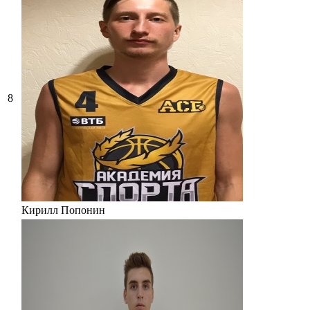
8
Кирилл Попонин