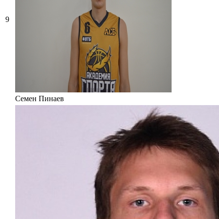
9
Семен Пинаев