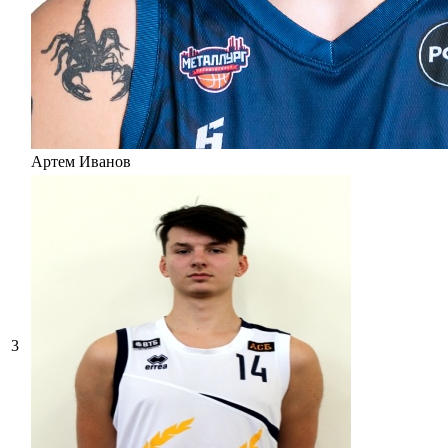
Артем Иванов
3