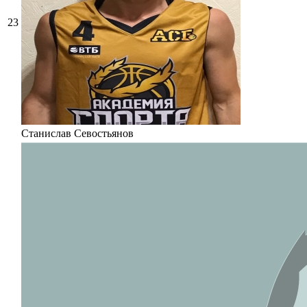
23
Станислав Севостьянов