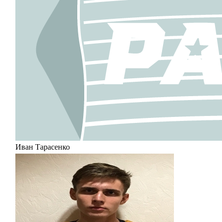
Иван Тарасенко