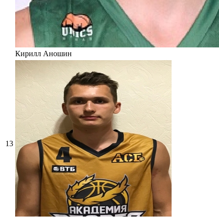
Кирилл Аношин
13