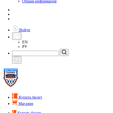
Общая информация
Войти
EN
РУ
Купить билет
Магазин
Купить билет