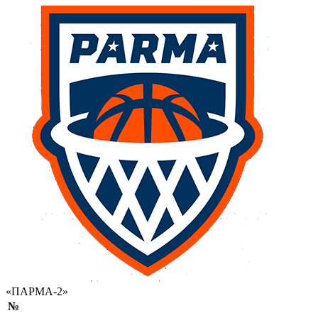
«ПАРМА-2»
№