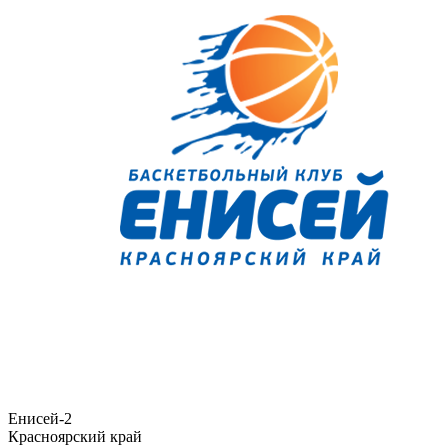
Енисей-2
Красноярский край