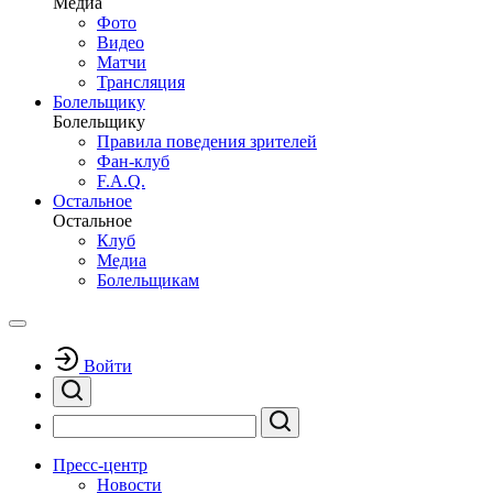
Медиа
Фото
Видео
Матчи
Трансляция
Болельщику
Болельщику
Правила поведения зрителей
Фан-клуб
F.A.Q.
Остальное
Остальное
Клуб
Медиа
Болельщикам
Войти
Пресс-центр
Новости