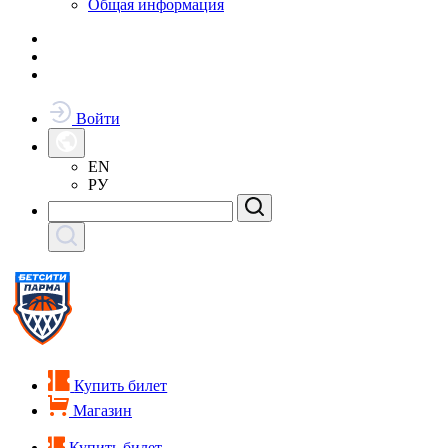
Общая информация
Войти
EN
РУ
Купить билет
Магазин
Купить билет