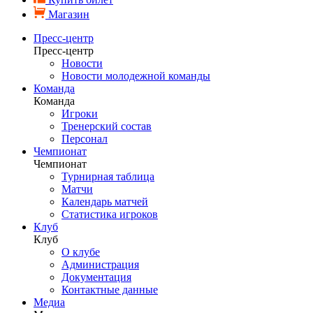
Магазин
Пресс-центр
Пресс-центр
Новости
Новости молодежной команды
Команда
Команда
Игроки
Тренерский состав
Персонал
Чемпионат
Чемпионат
Турнирная таблица
Матчи
Календарь матчей
Статистика игроков
Клуб
Клуб
О клубе
Администрация
Документация
Контактные данные
Медиа