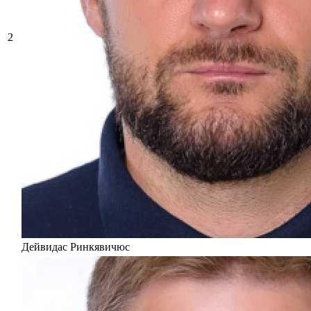
2
Дейвидас Ринкявичюс