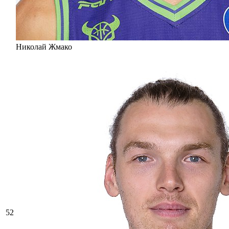
Николай Жмако
52