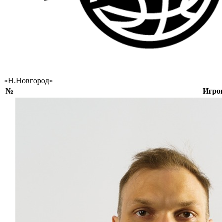
«Н.Новгород»
№
Игро