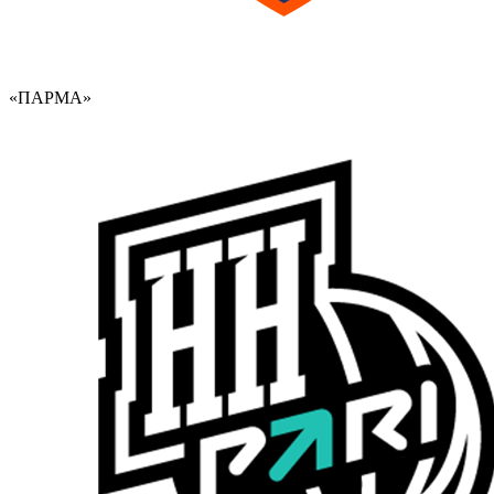
«ПАРМА»