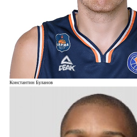
Константин Буланов