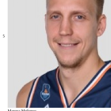
5
Марекс Мейерис