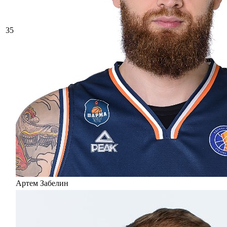
35
Артем Забелин