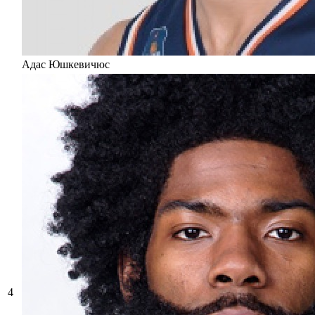
Адас Юшкевичюс
4