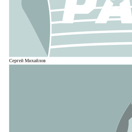
Сергей Михайлов