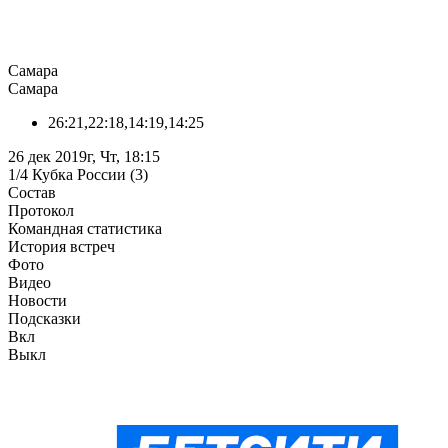
Самара
Самара
26:21,22:18,14:19,14:25
26 дек 2019г, Чт, 18:15
1/4 Кубка России (3)
Состав
Протокол
Командная статистика
История встреч
Фото
Видео
Новости
Подсказки
Вкл
Выкл