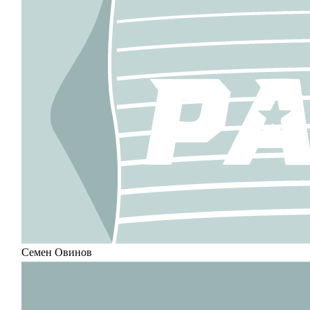
Семен Овинов