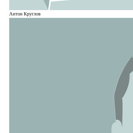
Антон Круглов