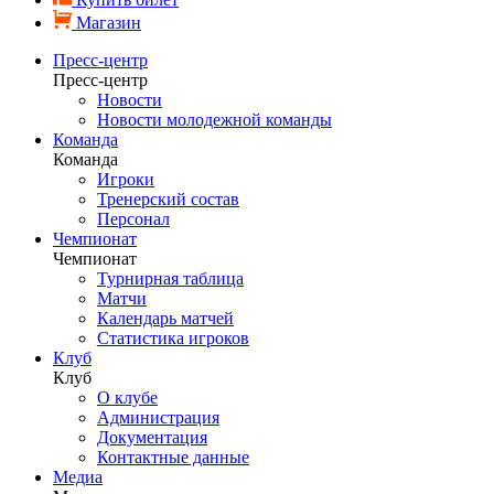
Магазин
Пресс-центр
Пресс-центр
Новости
Новости молодежной команды
Команда
Команда
Игроки
Тренерский состав
Персонал
Чемпионат
Чемпионат
Турнирная таблица
Матчи
Календарь матчей
Статистика игроков
Клуб
Клуб
О клубе
Администрация
Документация
Контактные данные
Медиа