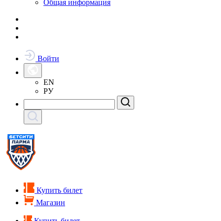
Общая информация
Войти
EN
РУ
Купить билет
Магазин
Купить билет