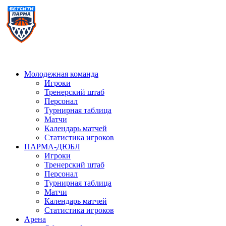
Молодежная команда
Игроки
Тренерский штаб
Персонал
Турнирная таблица
Матчи
Календарь матчей
Статистика игроков
ПАРМА-ДЮБЛ
Игроки
Тренерский штаб
Персонал
Турнирная таблица
Матчи
Календарь матчей
Статистика игроков
Арена