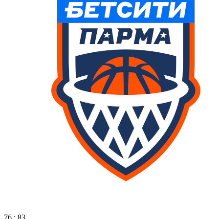
76
:
83