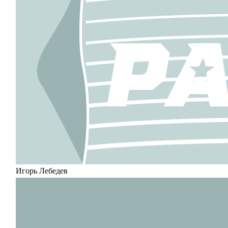
Игорь Лебедев