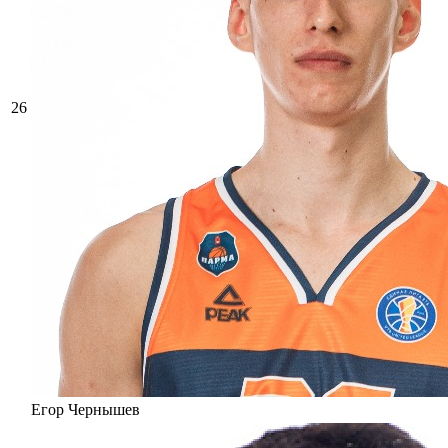
26
Егор Чернышев