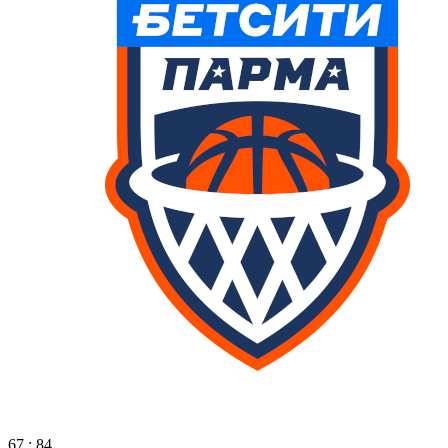
67
:
84