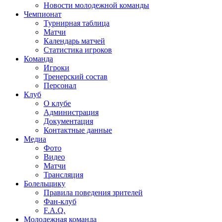
Новости молодежной команды
Чемпионат
Турнирная таблица
Матчи
Календарь матчей
Статистика игроков
Команда
Игроки
Тренерский состав
Персонал
Клуб
О клубе
Администрация
Документация
Контактные данные
Медиа
Фото
Видео
Матчи
Трансляция
Болельщику
Правила поведения зрителей
Фан-клуб
F.A.Q.
Молодежная команда