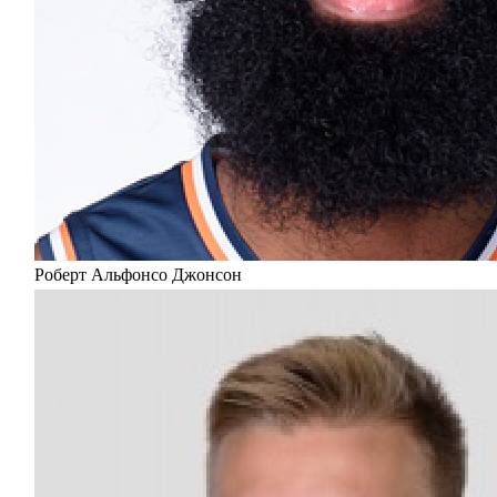
Роберт Альфонсо Джонсон