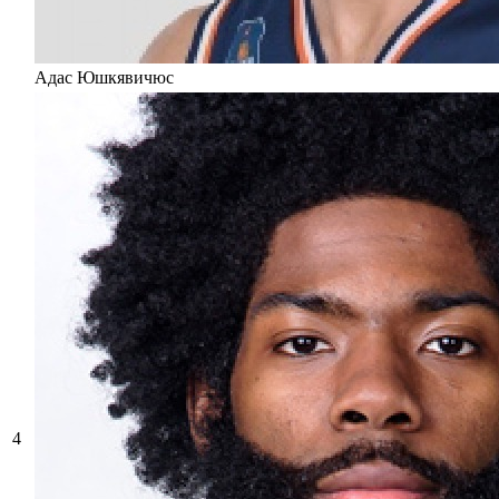
Адас Юшкявичюс
4