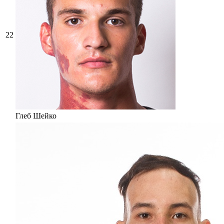
22
Глеб Шейко