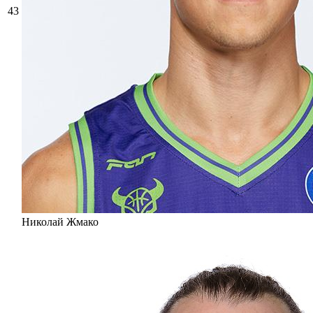
43
Николай Жмако