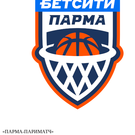
«ПАРМА-ПАРИМАТЧ»