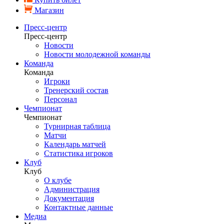
Магазин
Пресс-центр
Пресс-центр
Новости
Новости молодежной команды
Команда
Команда
Игроки
Тренерский состав
Персонал
Чемпионат
Чемпионат
Турнирная таблица
Матчи
Календарь матчей
Статистика игроков
Клуб
Клуб
О клубе
Администрация
Документация
Контактные данные
Медиа