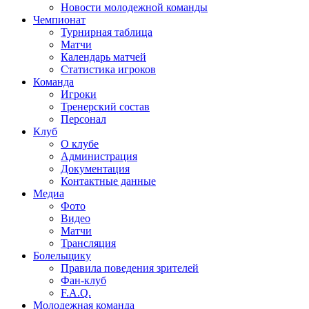
Новости молодежной команды
Чемпионат
Турнирная таблица
Матчи
Календарь матчей
Статистика игроков
Команда
Игроки
Тренерский состав
Персонал
Клуб
О клубе
Администрация
Документация
Контактные данные
Медиа
Фото
Видео
Матчи
Трансляция
Болельщику
Правила поведения зрителей
Фан-клуб
F.A.Q.
Молодежная команда