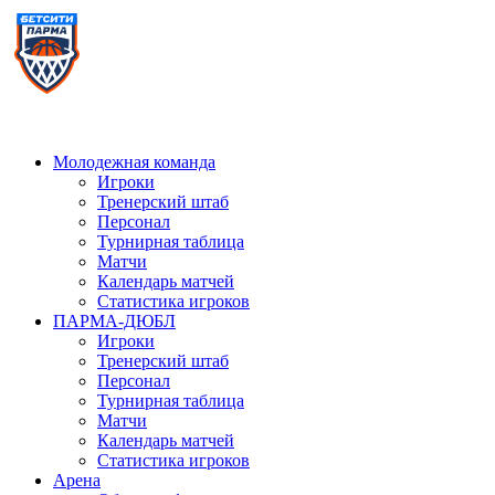
Молодежная команда
Игроки
Тренерский штаб
Персонал
Турнирная таблица
Матчи
Календарь матчей
Статистика игроков
ПАРМА-ДЮБЛ
Игроки
Тренерский штаб
Персонал
Турнирная таблица
Матчи
Календарь матчей
Статистика игроков
Арена