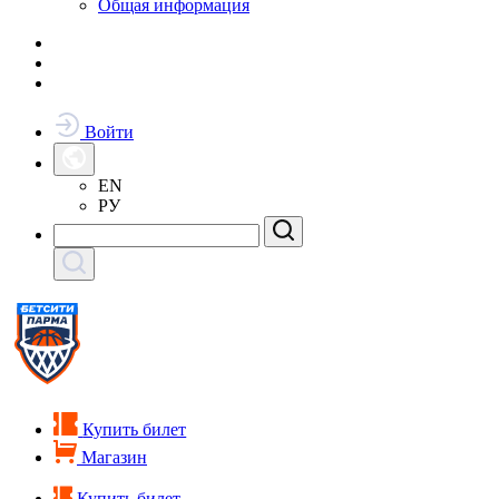
Общая информация
Войти
EN
РУ
Купить билет
Магазин
Купить билет