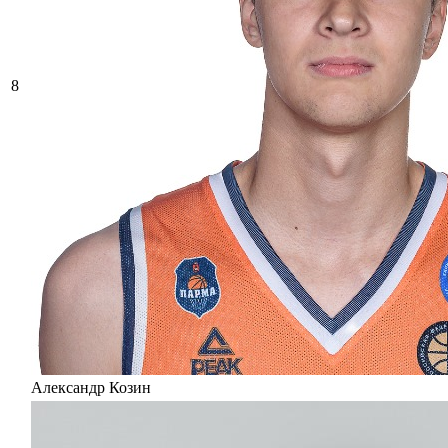
8
Александр Козин