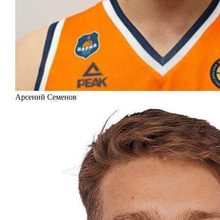
Арсений Семенов