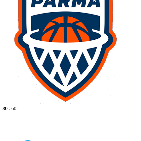
80
:
60