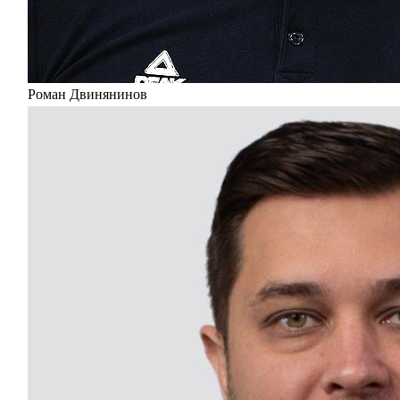
Роман Двинянинов