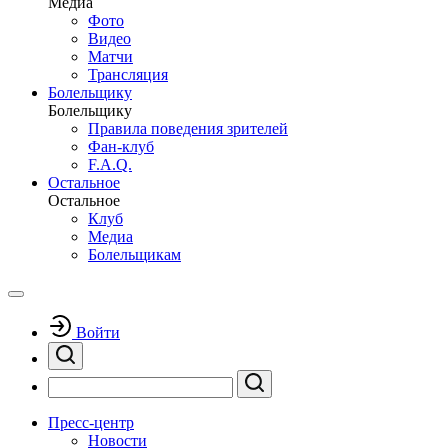
Медиа
Фото
Видео
Матчи
Трансляция
Болельщику
Болельщику
Правила поведения зрителей
Фан-клуб
F.A.Q.
Остальное
Остальное
Клуб
Медиа
Болельщикам
Войти
Пресс-центр
Новости