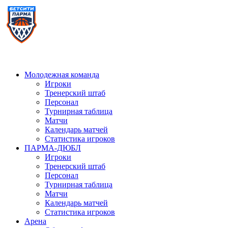
Молодежная команда
Игроки
Тренерский штаб
Персонал
Турнирная таблица
Матчи
Календарь матчей
Статистика игроков
ПАРМА-ДЮБЛ
Игроки
Тренерский штаб
Персонал
Турнирная таблица
Матчи
Календарь матчей
Статистика игроков
Арена