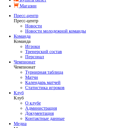
Магазин
Пресс-центр
Пресс-центр
Новости
Новости молодежной команды
Команда
Команда
Игроки
Тренерский состав
Персонал
Чемпионат
Чемпионат
Турнирная таблица
Матчи
Календарь матчей
Статистика игроков
Клуб
Клуб
О клубе
Администрация
Документация
Контактные данные
Медиа