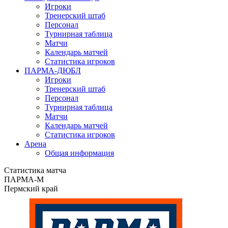
Игроки
Тренерский штаб
Персонал
Турнирная таблица
Матчи
Календарь матчей
Статистика игроков
ПАРМА-ДЮБЛ
Игроки
Тренерский штаб
Персонал
Турнирная таблица
Матчи
Календарь матчей
Статистика игроков
Арена
Общая информация
Статистика матча
ПАРМА-М
Пермский край