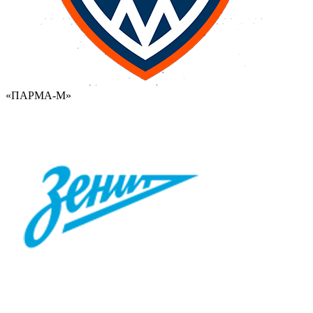
«ПАРМА-М»