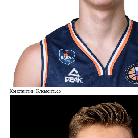
Константин Клементьев