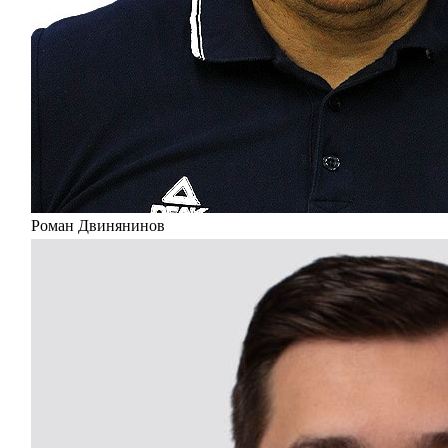
Роман Двинянинов