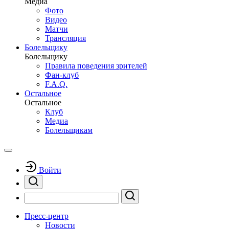
Медиа
Фото
Видео
Матчи
Трансляция
Болельщику
Болельщику
Правила поведения зрителей
Фан-клуб
F.A.Q.
Остальное
Остальное
Клуб
Медиа
Болельщикам
Войти
Пресс-центр
Новости