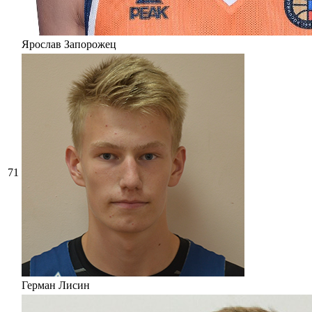
Ярослав Запорожец
71
Герман Лисин