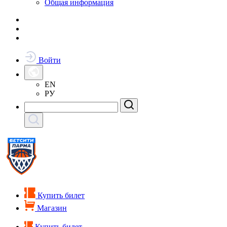
Общая информация
Войти
EN
РУ
Купить билет
Магазин
Купить билет