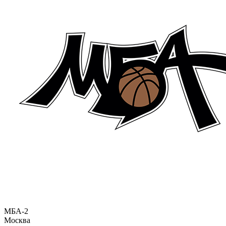
МБА-2
Москва