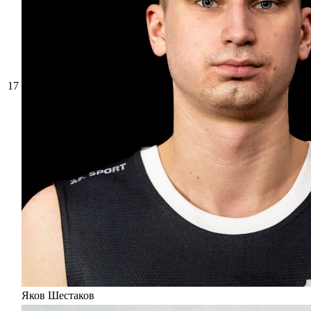
17
Яков Шестаков