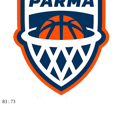
83
:
73