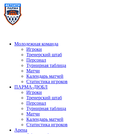
Молодежная команда
Игроки
Тренерский штаб
Персонал
Турнирная таблица
Матчи
Календарь матчей
Статистика игроков
ПАРМА-ДЮБЛ
Игроки
Тренерский штаб
Персонал
Турнирная таблица
Матчи
Календарь матчей
Статистика игроков
Арена