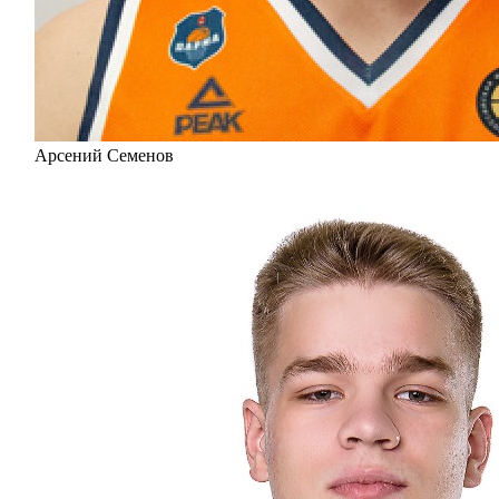
Арсений Семенов