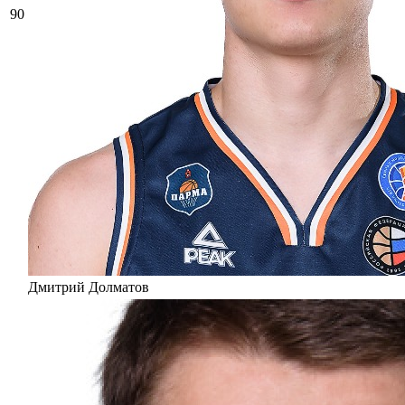
90
Дмитрий Долматов