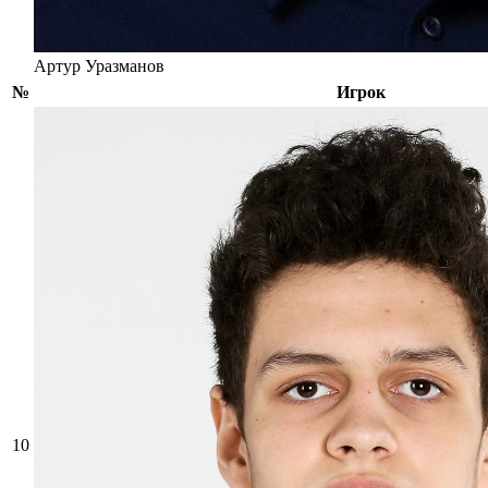
Артур Уразманов
№
Игрок
10