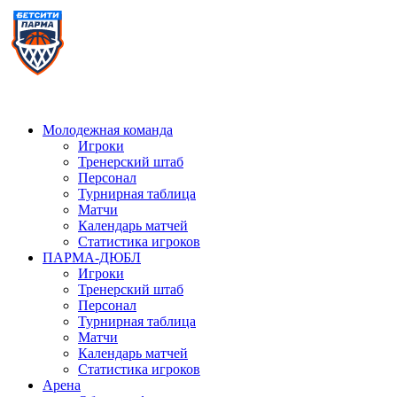
Молодежная команда
Игроки
Тренерский штаб
Персонал
Турнирная таблица
Матчи
Календарь матчей
Статистика игроков
ПАРМА-ДЮБЛ
Игроки
Тренерский штаб
Персонал
Турнирная таблица
Матчи
Календарь матчей
Статистика игроков
Арена