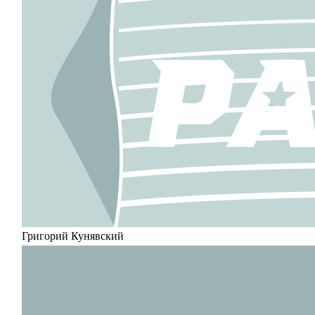
Григорий Кунявский