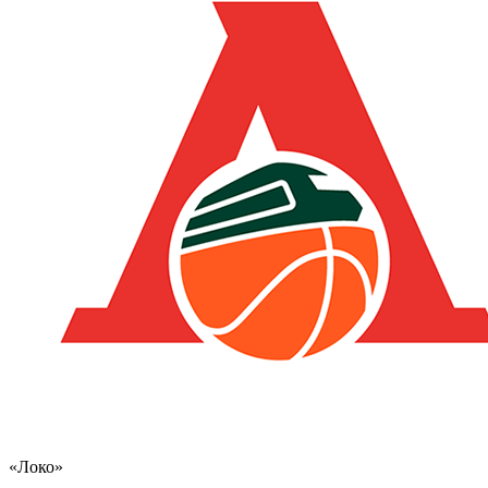
«Локо»