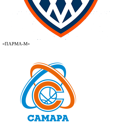
«ПАРМА-М»