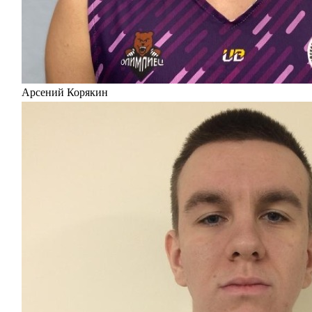
Арсений Корякин