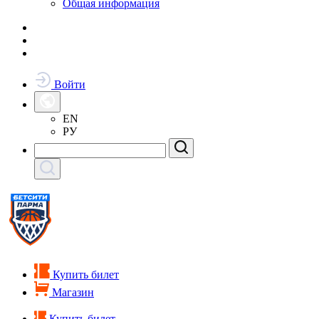
Общая информация
Войти
EN
РУ
Купить билет
Магазин
Купить билет