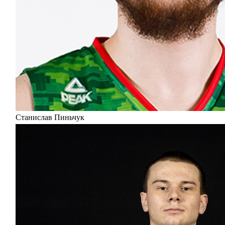
Станислав Пиньчук