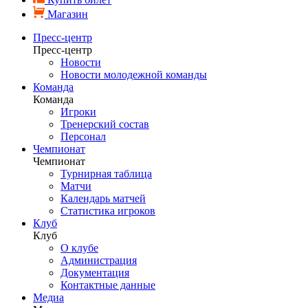
Магазин
Пресс-центр
Пресс-центр
Новости
Новости молодежной команды
Команда
Команда
Игроки
Тренерский состав
Персонал
Чемпионат
Чемпионат
Турнирная таблица
Матчи
Календарь матчей
Статистика игроков
Клуб
Клуб
О клубе
Администрация
Документация
Контактные данные
Медиа