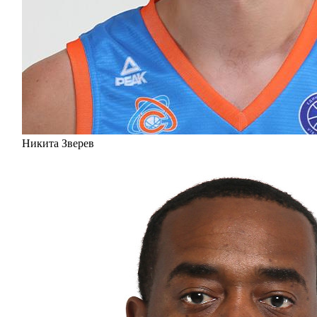
Никита Зверев