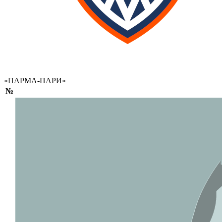
«ПАРМА-ПАРИ»
№