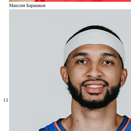
Максим Барашков
13