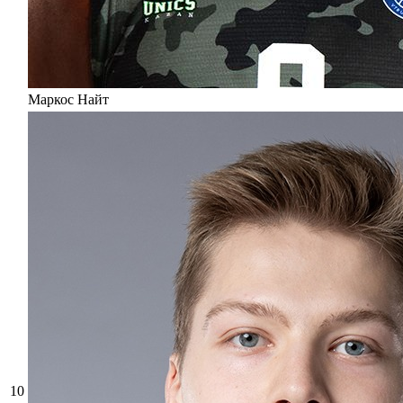
Маркос Найт
10