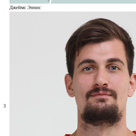
Джеймс Эннис
3