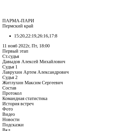
ПАРМА-ПАРИ
Пермский край
15:20,22:19,26:16,17:8
11 нояб 2022г, Пт, 18:00
Первый этап
Ст.судья
Давыдов Алексей Михайлович
Судья 1
Лаврухин Артем Александрович
Судья 2
Житлухин Максим Сергеевич
Состав
Протокол
Командная статистика
История встреч
Фото
Видео
Новости
Подсказки
Вкл