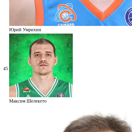
Юрий Умрихин
45
Максим Шелекето