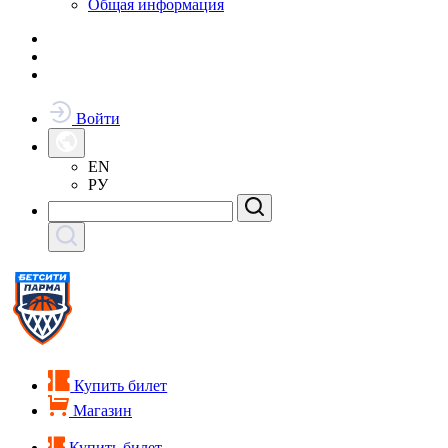
Общая информация
Войти
EN
РУ
Купить билет
Магазин
Купить билет