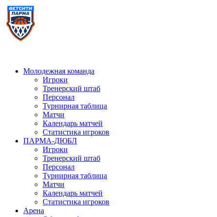
Молодежная команда
Игроки
Тренерский штаб
Персонал
Турнирная таблица
Матчи
Календарь матчей
Статистика игроков
ПАРМА-ДЮБЛ
Игроки
Тренерский штаб
Персонал
Турнирная таблица
Матчи
Календарь матчей
Статистика игроков
Арена