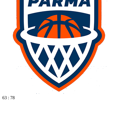
63
:
78