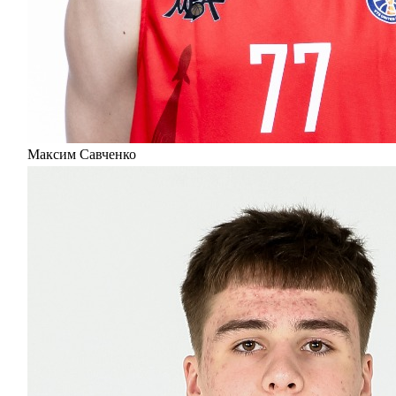
Максим Савченко