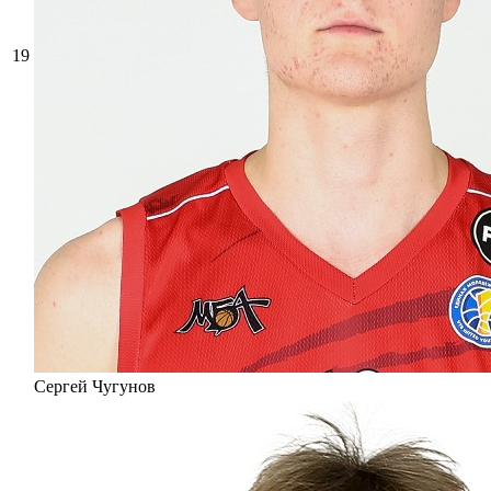
19
Сергей Чугунов