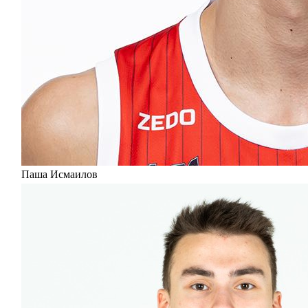
Паша Исмаилов