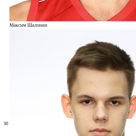
Максим Шалонин
30