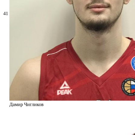
41
Дамир Чигликов