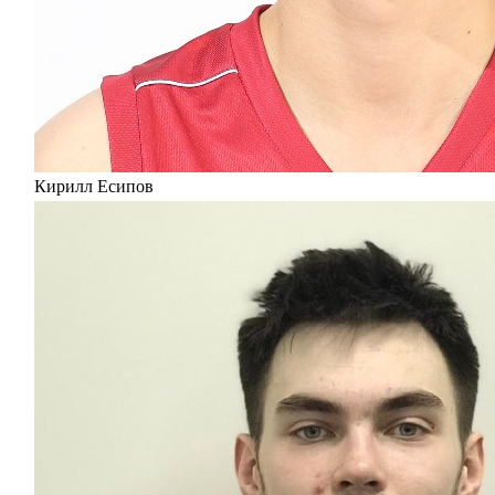
Кирилл Есипов