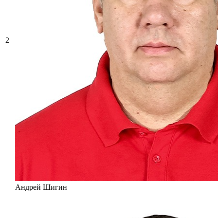
2
Андрей Шигин