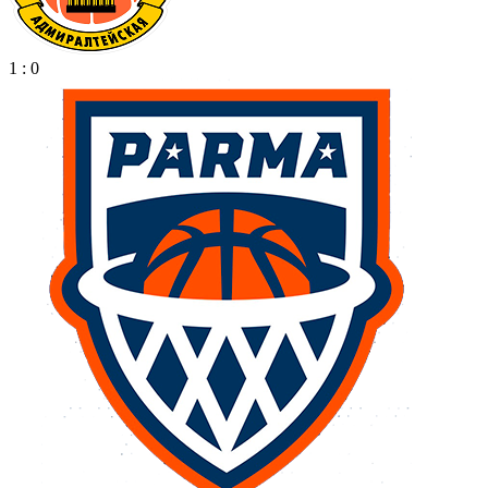
1
:
0