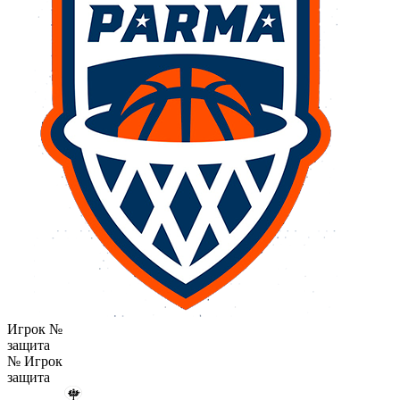
Игрок
№
защита
№
Игрок
защита