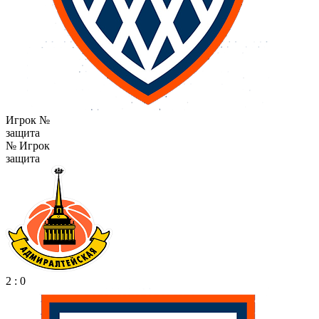
Игрок
№
защита
№
Игрок
защита
2
:
0