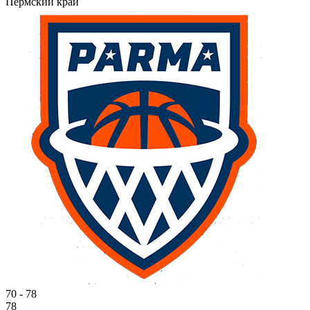
Пермский край
70
-
78
78