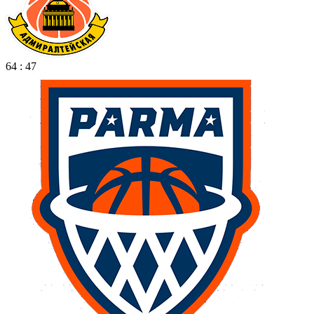
64
:
47