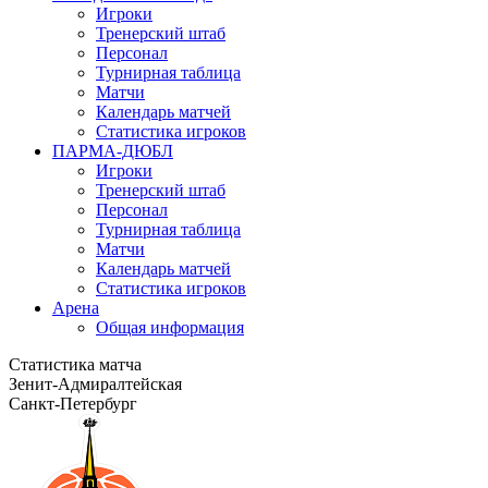
Игроки
Тренерский штаб
Персонал
Турнирная таблица
Матчи
Календарь матчей
Статистика игроков
ПАРМА-ДЮБЛ
Игроки
Тренерский штаб
Персонал
Турнирная таблица
Матчи
Календарь матчей
Статистика игроков
Арена
Общая информация
Статистика матча
Зенит-Адмиралтейская
Санкт-Петербург