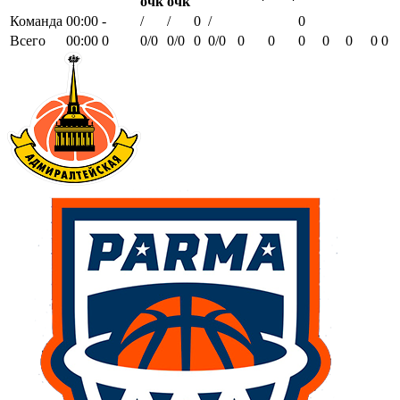
очк
очк
Команда
00:00
-
/
/
0
/
0
Всего
00:00
0
0/0
0/0
0
0/0
0
0
0
0
0
0
0