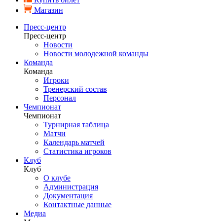
Магазин
Пресс-центр
Пресс-центр
Новости
Новости молодежной команды
Команда
Команда
Игроки
Тренерский состав
Персонал
Чемпионат
Чемпионат
Турнирная таблица
Матчи
Календарь матчей
Статистика игроков
Клуб
Клуб
О клубе
Администрация
Документация
Контактные данные
Медиа