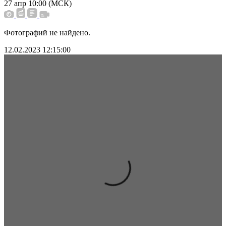
27 апр 10:00 (МСК)
Фотографий не найдено.
12.02.2023 12:15:00