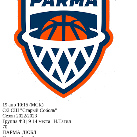
19 апр 10:15 (МСК)
С/З СШ "Старый Соболь"
Сезон 2022/2023
Группа Ф3 | 9-14 места | Н.Тагил
70
ПАРМА-ДЮБЛ