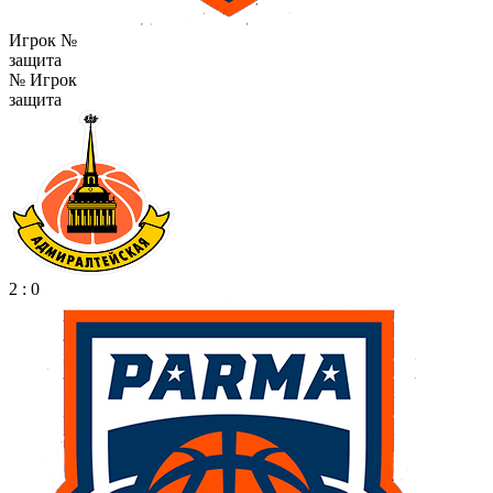
Игрок
№
защита
№
Игрок
защита
2
:
0