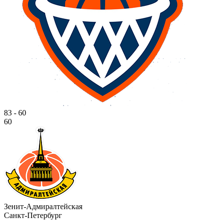
83
-
60
60
Зенит-Адмиралтейская
Санкт-Петербург