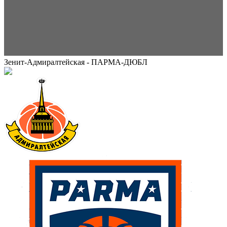
Зенит-Адмиралтейская - ПАРМА-ДЮБЛ