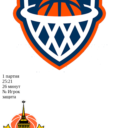
1 партия
25
:
21
26 минут
№
Игрок
защита