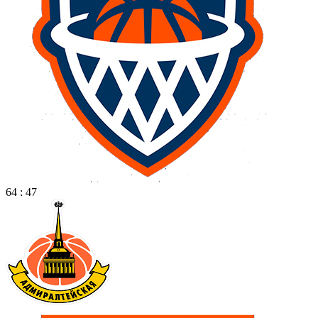
64
:
47