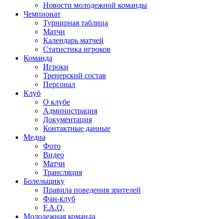
Новости молодежной команды
Чемпионат
Турнирная таблица
Матчи
Календарь матчей
Статистика игроков
Команда
Игроки
Тренерский состав
Персонал
Клуб
О клубе
Администрация
Документация
Контактные данные
Медиа
Фото
Видео
Матчи
Трансляция
Болельщику
Правила поведения зрителей
Фан-клуб
F.A.Q.
Молодежная команда