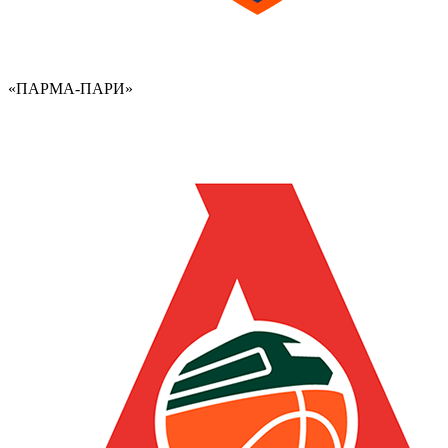
«ПАРМА-ПАРИ»