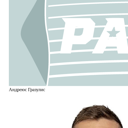
Андреюс Гразулис