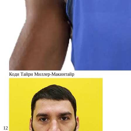
Коди Тайри Миллер-Макинтайр
12