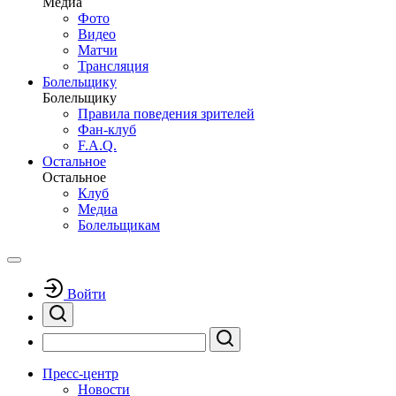
Медиа
Фото
Видео
Матчи
Трансляция
Болельщику
Болельщику
Правила поведения зрителей
Фан-клуб
F.A.Q.
Остальное
Остальное
Клуб
Медиа
Болельщикам
Войти
Пресс-центр
Новости