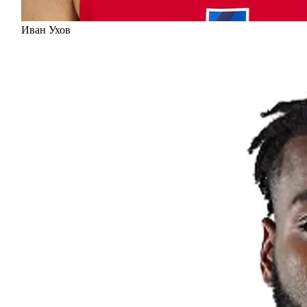
Иван Ухов