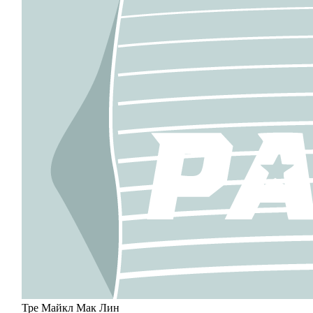
Тре Майкл Мак Лин