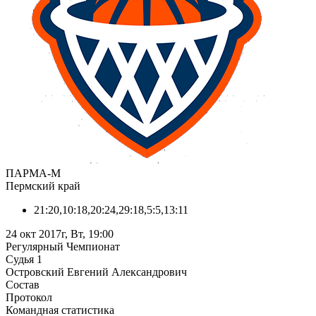
ПАРМА-М
Пермский край
21:20,10:18,20:24,29:18,5:5,13:11
24 окт 2017г, Вт, 19:00
Регулярный Чемпионат
Судья 1
Островский Евгений Александрович
Состав
Протокол
Командная статистика