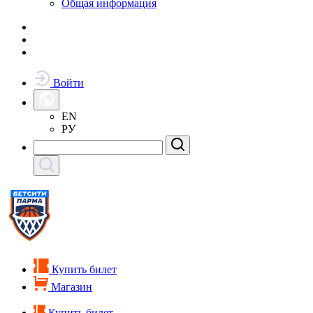
Общая информация
Войти
EN
РУ
Купить билет
Магазин
Купить билет