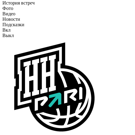
История встреч
Фото
Видео
Новости
Подсказки
Вкл
Выкл