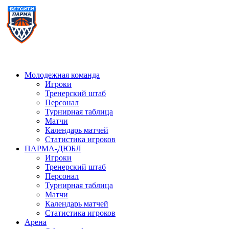
Молодежная команда
Игроки
Тренерский штаб
Персонал
Турнирная таблица
Матчи
Календарь матчей
Статистика игроков
ПАРМА-ДЮБЛ
Игроки
Тренерский штаб
Персонал
Турнирная таблица
Матчи
Календарь матчей
Статистика игроков
Арена