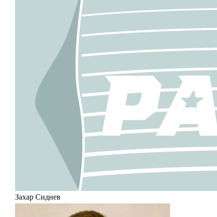
Захар Сиднев