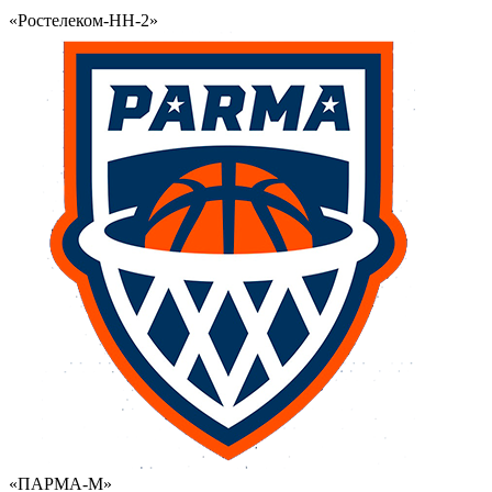
«Ростелеком-НН-2»
«ПАРМА-М»