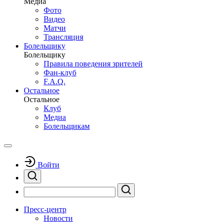
Медиа
Фото
Видео
Матчи
Трансляция
Болельщику
Болельщику
Правила поведения зрителей
Фан-клуб
F.A.Q.
Остальное
Остальное
Клуб
Медиа
Болельщикам
Войти
Пресс-центр
Новости