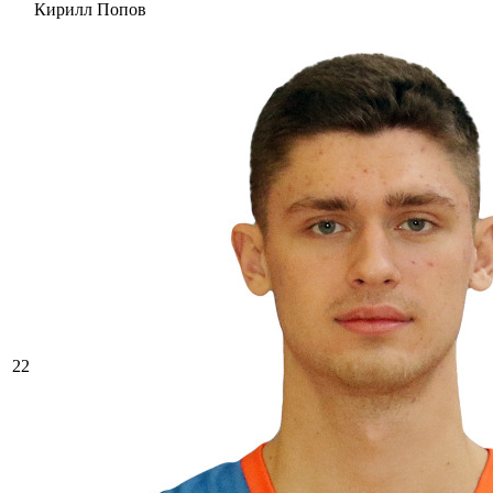
Кирилл Попов
22