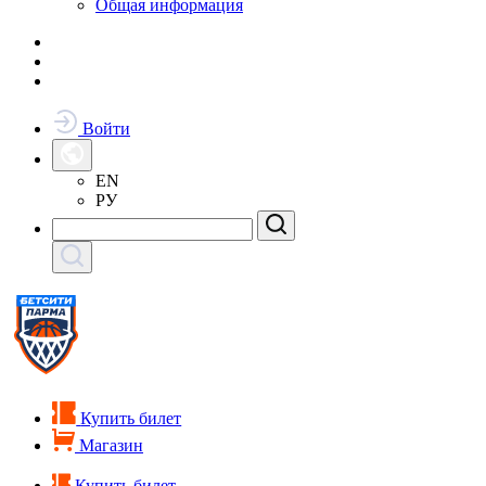
Общая информация
Войти
EN
РУ
Купить билет
Магазин
Купить билет