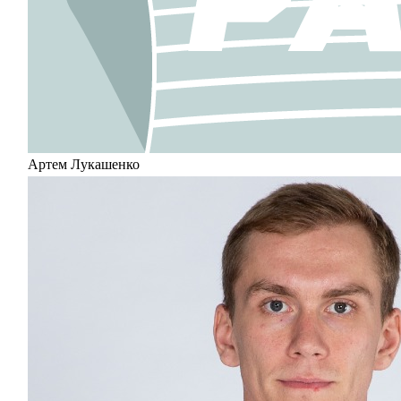
Артем Лукашенко