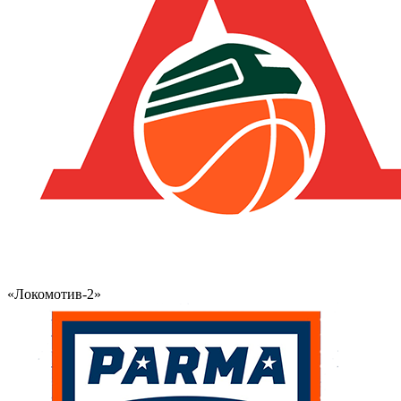
«Локомотив-2»