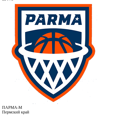
ПАРМА-М
Пермский край