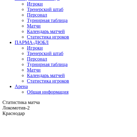
Игроки
Тренерский штаб
Персонал
Турнирная таблица
Матчи
Календарь матчей
Статистика игроков
ПАРМА-ДЮБЛ
Игроки
Тренерский штаб
Персонал
Турнирная таблица
Матчи
Календарь матчей
Статистика игроков
Арена
Общая информация
Статистика матча
Локомотив-2
Краснодар