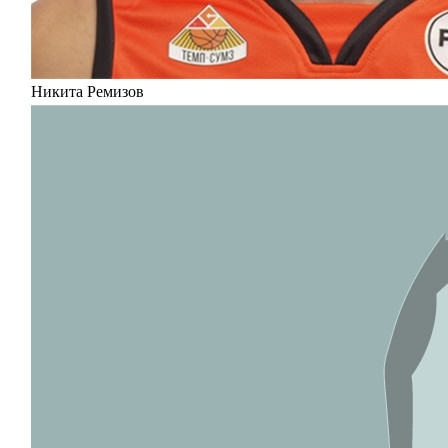
Никита Ремизов