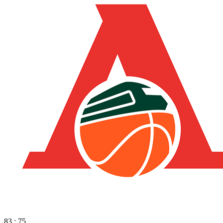
83
:
75