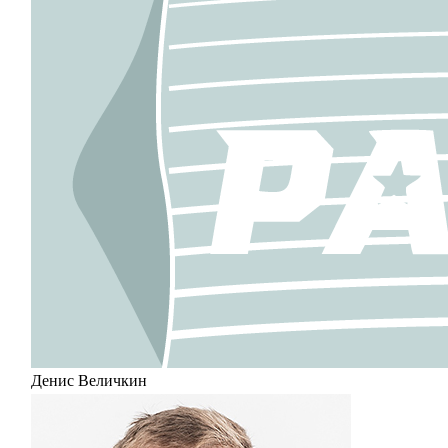
Денис Величкин