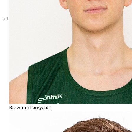
24
Валентин Рогкустов