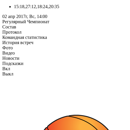
15:18,27:12,18:24,20:35
02 апр 2017г, Вс, 14:00
Регулярный Чемпионат
Состав
Протокол
Командная статистика
История встреч
Фото
Видео
Новости
Подсказки
Вкл
Выкл