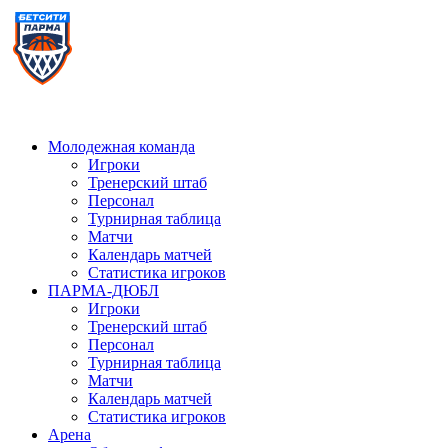
Молодежная команда
Игроки
Тренерский штаб
Персонал
Турнирная таблица
Матчи
Календарь матчей
Статистика игроков
ПАРМА-ДЮБЛ
Игроки
Тренерский штаб
Персонал
Турнирная таблица
Матчи
Календарь матчей
Статистика игроков
Арена