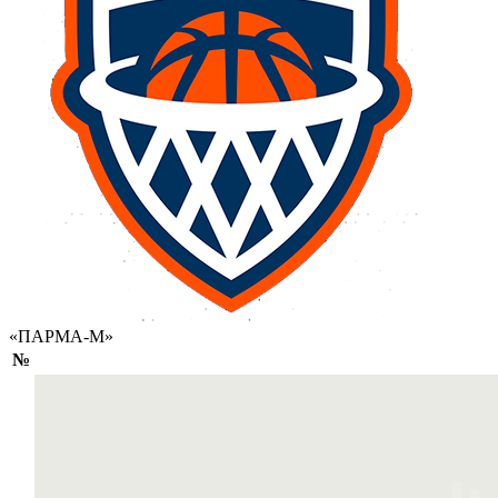
«ПАРМА-М»
№