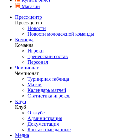
Магазин
Пресс-центр
Пресс-центр
Новости
Новости молодежной команды
Команда
Команда
Игроки
Тренерский состав
Персонал
Чемпионат
Чемпионат
Турнирная таблица
Матчи
Календарь матчей
Статистика игроков
Клуб
Клуб
О клубе
Администрация
Документация
Контактные данные
Медиа