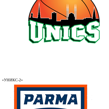
«УНИКС-2»