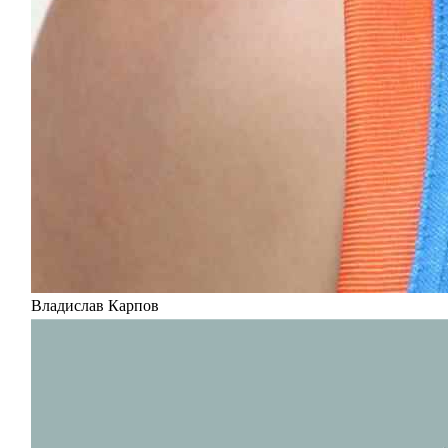
Владислав Карпов