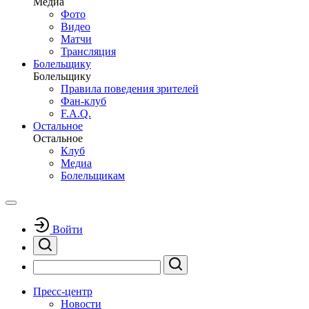
Медиа
Фото
Видео
Матчи
Трансляция
Болельщику
Болельщику
Правила поведения зрителей
Фан-клуб
F.A.Q.
Остальное
Остальное
Клуб
Медиа
Болельщикам
Войти
Пресс-центр
Новости