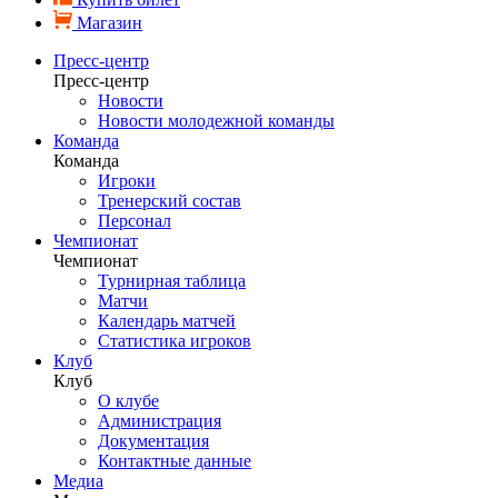
Магазин
Пресс-центр
Пресс-центр
Новости
Новости молодежной команды
Команда
Команда
Игроки
Тренерский состав
Персонал
Чемпионат
Чемпионат
Турнирная таблица
Матчи
Календарь матчей
Статистика игроков
Клуб
Клуб
О клубе
Администрация
Документация
Контактные данные
Медиа