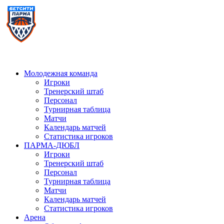
Молодежная команда
Игроки
Тренерский штаб
Персонал
Турнирная таблица
Матчи
Календарь матчей
Статистика игроков
ПАРМА-ДЮБЛ
Игроки
Тренерский штаб
Персонал
Турнирная таблица
Матчи
Календарь матчей
Статистика игроков
Арена