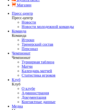
Магазин
Пресс-центр
Пресс-центр
Новости
Новости молодежной команды
Команда
Команда
Игроки
Тренерский состав
Персонал
Чемпионат
Чемпионат
Турнирная таблица
Матчи
Календарь матчей
Статистика игроков
Клуб
Клуб
О клубе
Администрация
Документация
Контактные данные
Медиа