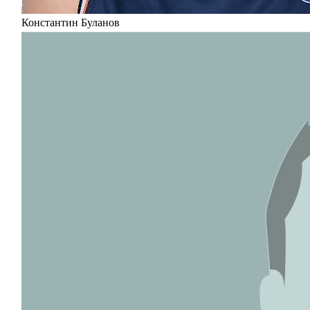
Константин Буланов