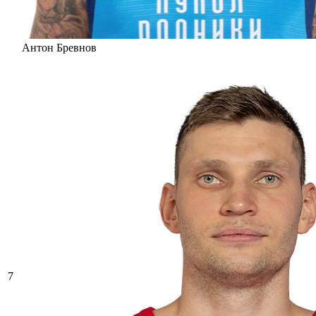
Антон Бревнов
7