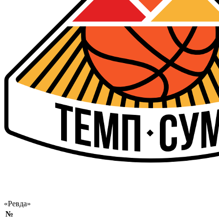
«Ревда»
№