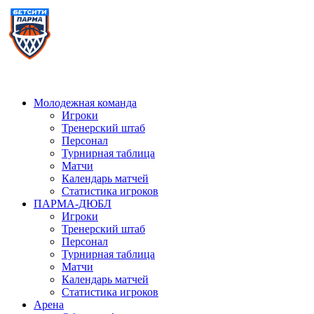
Молодежная команда
Игроки
Тренерский штаб
Персонал
Турнирная таблица
Матчи
Календарь матчей
Статистика игроков
ПАРМА-ДЮБЛ
Игроки
Тренерский штаб
Персонал
Турнирная таблица
Матчи
Календарь матчей
Статистика игроков
Арена