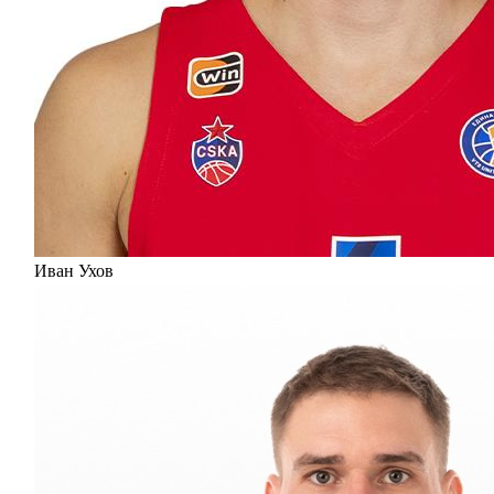
Иван Ухов