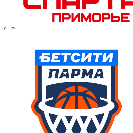
91
:
77