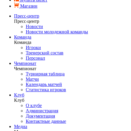
Магазин
Пресс-центр
Пресс-центр
Новости
Новости молодежной команды
Команда
Команда
Игроки
Тренерский состав
Персонал
Чемпионат
Чемпионат
Турнирная таблица
Матчи
Календарь матчей
Статистика игроков
Клуб
Клуб
О клубе
Администрация
Документация
Контактные данные
Медиа