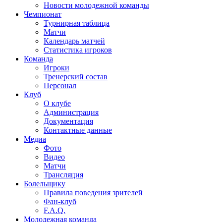
Новости молодежной команды
Чемпионат
Турнирная таблица
Матчи
Календарь матчей
Статистика игроков
Команда
Игроки
Тренерский состав
Персонал
Клуб
О клубе
Администрация
Документация
Контактные данные
Медиа
Фото
Видео
Матчи
Трансляция
Болельщику
Правила поведения зрителей
Фан-клуб
F.A.Q.
Молодежная команда