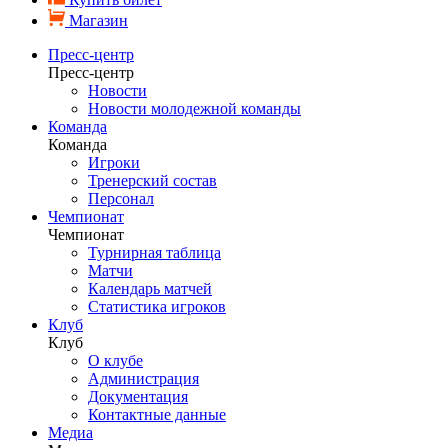
Магазин
Пресс-центр
Пресс-центр
Новости
Новости молодежной команды
Команда
Команда
Игроки
Тренерский состав
Персонал
Чемпионат
Чемпионат
Турнирная таблица
Матчи
Календарь матчей
Статистика игроков
Клуб
Клуб
О клубе
Администрация
Документация
Контактные данные
Медиа