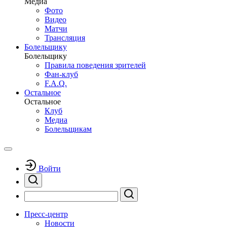
Медиа
Фото
Видео
Матчи
Трансляция
Болельщику
Болельщику
Правила поведения зрителей
Фан-клуб
F.A.Q.
Остальное
Остальное
Клуб
Медиа
Болельщикам
Войти
Пресс-центр
Новости