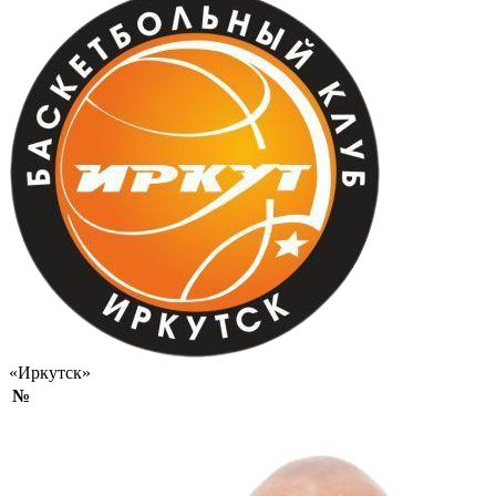
«Иркутск»
№