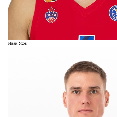
Иван Ухов