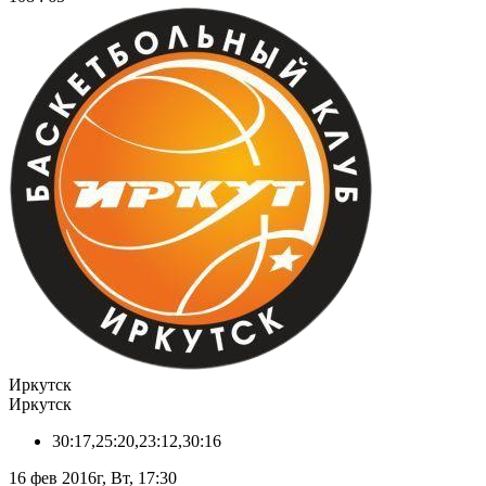
Иркутск
Иркутск
30:17,25:20,23:12,30:16
16 фев 2016г, Вт, 17:30