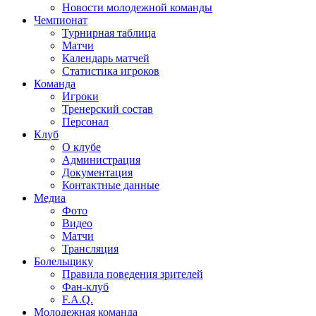
Новости молодежной команды
Чемпионат
Турнирная таблица
Матчи
Календарь матчей
Статистика игроков
Команда
Игроки
Тренерский состав
Персонал
Клуб
О клубе
Администрация
Документация
Контактные данные
Медиа
Фото
Видео
Матчи
Трансляция
Болельщику
Правила поведения зрителей
Фан-клуб
F.A.Q.
Молодежная команда