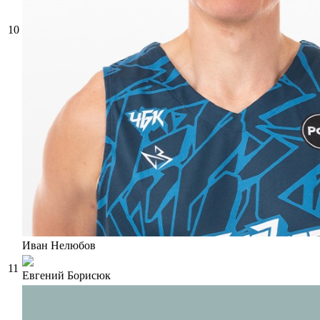
10
Иван Нелюбов
11
Евгений Борисюк