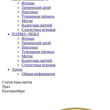
Игроки
Тренерский штаб
Персонал
Турнирная таблица
Матчи
Календарь матчей
Статистика игроков
ПАРМА-ДЮБЛ
Игроки
Тренерский штаб
Персонал
Турнирная таблица
Матчи
Календарь матчей
Статистика игроков
Арена
Общая информация
Статистика матча
Урал
Екатеринбург