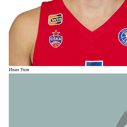
Иван Ухов