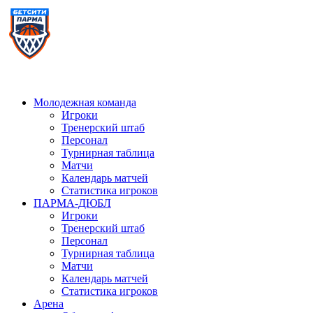
Молодежная команда
Игроки
Тренерский штаб
Персонал
Турнирная таблица
Матчи
Календарь матчей
Статистика игроков
ПАРМА-ДЮБЛ
Игроки
Тренерский штаб
Персонал
Турнирная таблица
Матчи
Календарь матчей
Статистика игроков
Арена