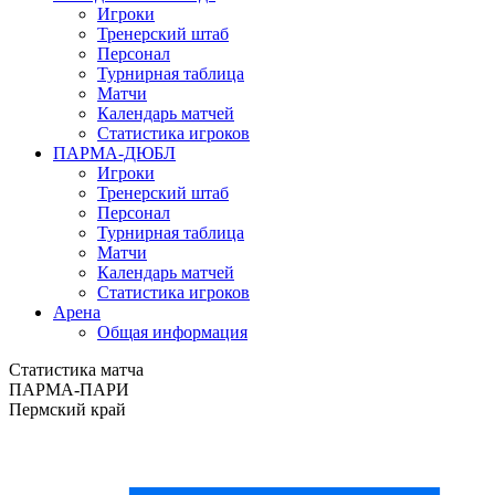
Игроки
Тренерский штаб
Персонал
Турнирная таблица
Матчи
Календарь матчей
Статистика игроков
ПАРМА-ДЮБЛ
Игроки
Тренерский штаб
Персонал
Турнирная таблица
Матчи
Календарь матчей
Статистика игроков
Арена
Общая информация
Статистика матча
ПАРМА-ПАРИ
Пермский край