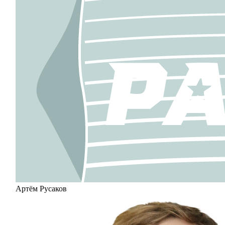
Артём Русаков