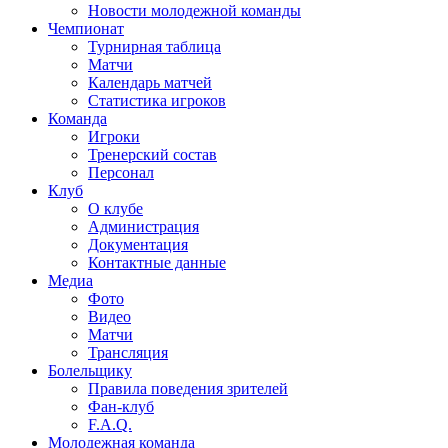
Новости молодежной команды
Чемпионат
Турнирная таблица
Матчи
Календарь матчей
Статистика игроков
Команда
Игроки
Тренерский состав
Персонал
Клуб
О клубе
Администрация
Документация
Контактные данные
Медиа
Фото
Видео
Матчи
Трансляция
Болельщику
Правила поведения зрителей
Фан-клуб
F.A.Q.
Молодежная команда