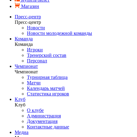
Магазин
Пресс-центр
Пресс-центр
Новости
Новости молодежной команды
Команда
Команда
Игроки
Тренерский состав
Персонал
Чемпионат
Чемпионат
Турнирная таблица
Матчи
Календарь матчей
Статистика игроков
Клуб
Клуб
О клубе
Администрация
Документация
Контактные данные
Медиа