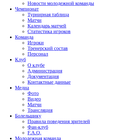
Новости молодежной команды
Чемпионат
Турнирная таблица
Матчи
Календарь матчей
Статистика игроков
Команда
Игроки
Тренерский состав
Персонал
Клуб
О клубе
Администрация
Документация
Контактные данные
Медиа
Фото
Видео
Матчи
Трансляция
Болельщику
Правила поведения зрителей
Фан-клуб
F.A.Q.
Молодежная команда