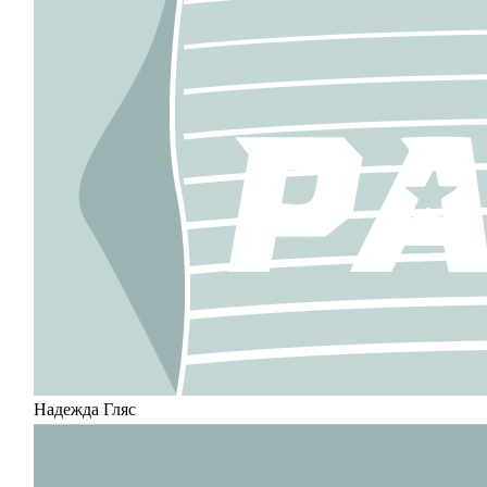
Надежда Гляс