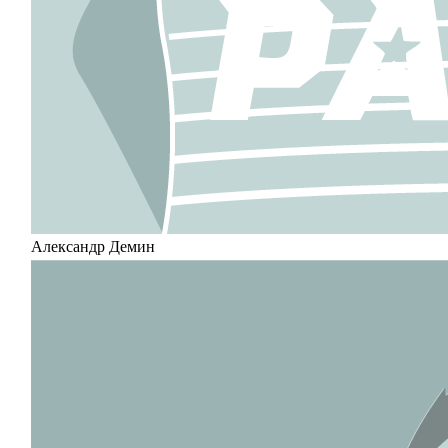
Александр Демин