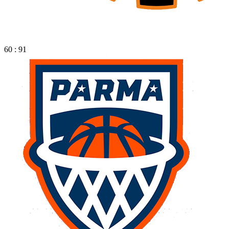
60
:
91