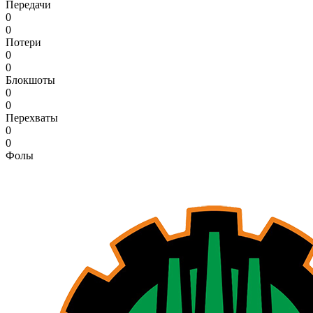
Передачи
0
0
Потери
0
0
Блокшоты
0
0
Перехваты
0
0
Фолы