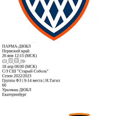
ПАРМА-ДЮБЛ
Пермский край
26 янв 12:15 (МСК)
18 апр 08:00 (МСК)
С/З СШ "Старый Соболь"
Сезон 2022/2023
Группа Ф3 | 9-14 места | Н.Тагил
60
Уралмаш ДЮБЛ
Екатеринбург