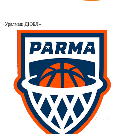
«Уралмаш ДЮБЛ»