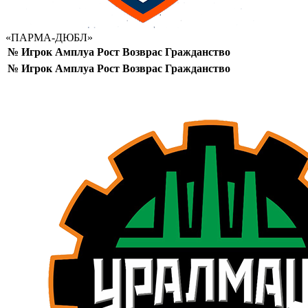
«ПАРМА-ДЮБЛ»
№
Игрок
Амплуа
Рост
Возврас
Гражданство
№
Игрок
Амплуа
Рост
Возврас
Гражданство