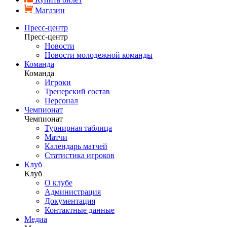
Магазин
Пресс-центр
Пресс-центр
Новости
Новости молодежной команды
Команда
Команда
Игроки
Тренерский состав
Персонал
Чемпионат
Чемпионат
Турнирная таблица
Матчи
Календарь матчей
Статистика игроков
Клуб
Клуб
О клубе
Администрация
Документация
Контактные данные
Медиа