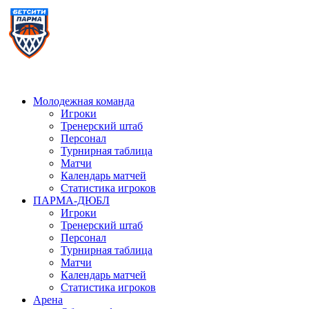
Молодежная команда
Игроки
Тренерский штаб
Персонал
Турнирная таблица
Матчи
Календарь матчей
Статистика игроков
ПАРМА-ДЮБЛ
Игроки
Тренерский штаб
Персонал
Турнирная таблица
Матчи
Календарь матчей
Статистика игроков
Арена