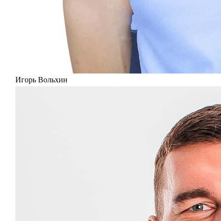
Игорь Вольхин