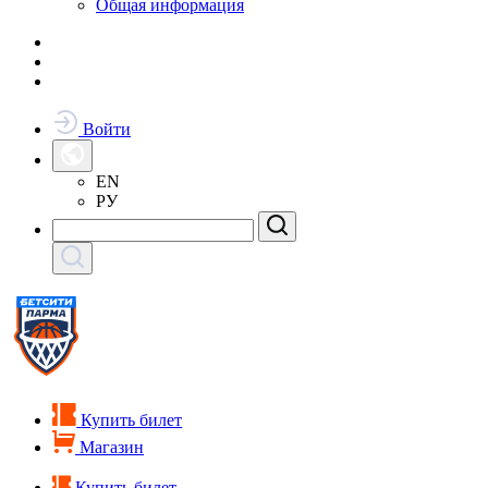
Общая информация
Войти
EN
РУ
Купить билет
Магазин
Купить билет