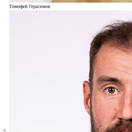
Тимофей Герасимов
7