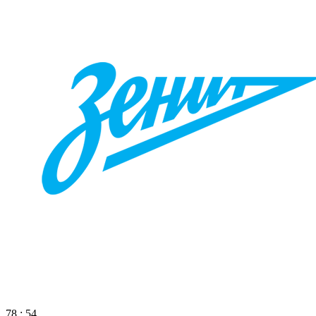
78
:
54