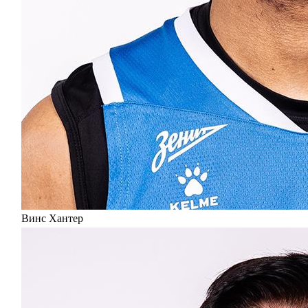
Винс Хантер