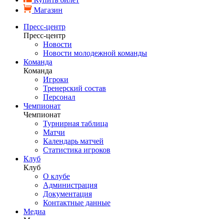
Магазин
Пресс-центр
Пресс-центр
Новости
Новости молодежной команды
Команда
Команда
Игроки
Тренерский состав
Персонал
Чемпионат
Чемпионат
Турнирная таблица
Матчи
Календарь матчей
Статистика игроков
Клуб
Клуб
О клубе
Администрация
Документация
Контактные данные
Медиа