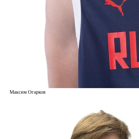
Максим Огарков