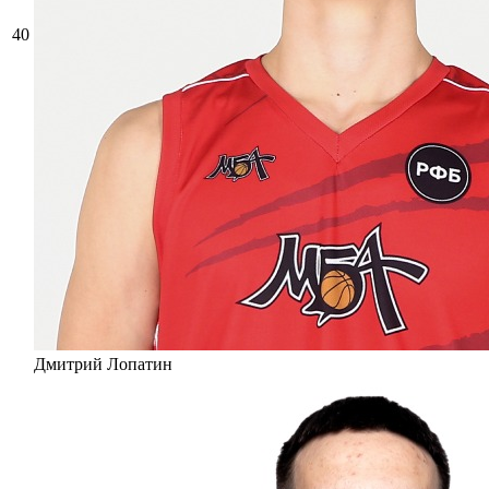
40
Дмитрий Лопатин