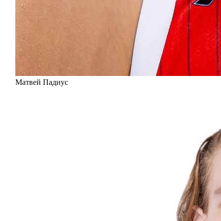
Матвей Падиус