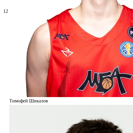
12
Тимофей Шикалов