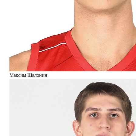
Максим Шалонин