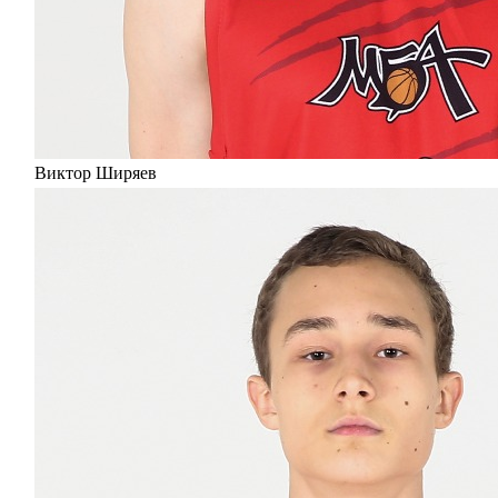
Виктор Ширяев