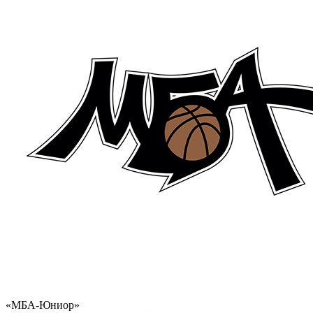
«МБА-Юниор»