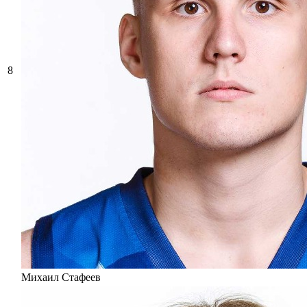
8
Михаил Стафеев