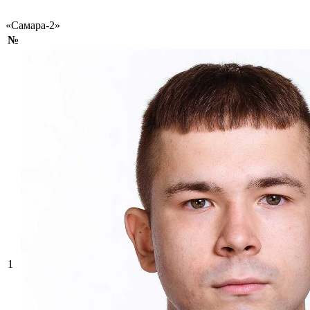
«Самара-2»
№
1