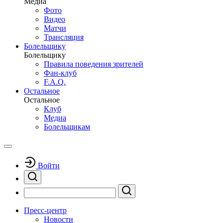
Медиа
Фото
Видео
Матчи
Трансляция
Болельщику
Болельщику
Правила поведения зрителей
Фан-клуб
F.A.Q.
Остальное
Остальное
Клуб
Медиа
Болельщикам
Войти
Пресс-центр
Новости