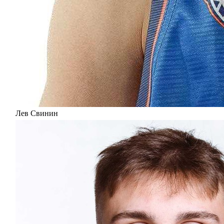
Лев Свинин