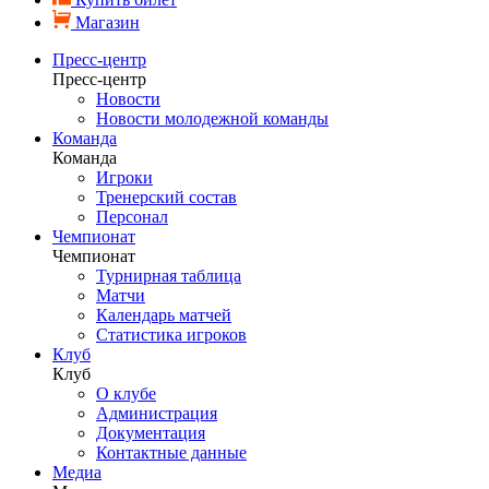
Магазин
Пресс-центр
Пресс-центр
Новости
Новости молодежной команды
Команда
Команда
Игроки
Тренерский состав
Персонал
Чемпионат
Чемпионат
Турнирная таблица
Матчи
Календарь матчей
Статистика игроков
Клуб
Клуб
О клубе
Администрация
Документация
Контактные данные
Медиа