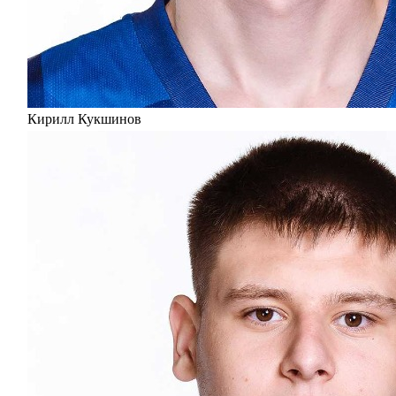
Кирилл Кукшинов