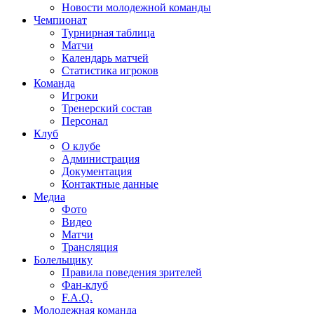
Новости молодежной команды
Чемпионат
Турнирная таблица
Матчи
Календарь матчей
Статистика игроков
Команда
Игроки
Тренерский состав
Персонал
Клуб
О клубе
Администрация
Документация
Контактные данные
Медиа
Фото
Видео
Матчи
Трансляция
Болельщику
Правила поведения зрителей
Фан-клуб
F.A.Q.
Молодежная команда