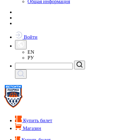
Общая информация
Войти
EN
РУ
Купить билет
Магазин
Купить билет