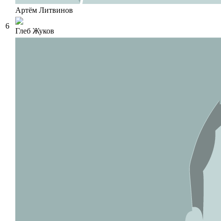
Артём Литвинов
6
Глеб Жуков