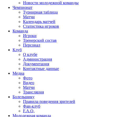
Новости молодежной команды
Чемпионат
Турнирная таблица
Матчи
Календарь матчей
Статистика игроков
Команда
Игроки
Тренерский состав
Персонал
Клуб
О клубе
Администрация
Документация
Контактные данные
Медиа
Фото
Видео
Матчи
Трансляция
Болельщику
Правила поведения зрителей
Фан-клуб
F.A.Q.
Молодежная команда