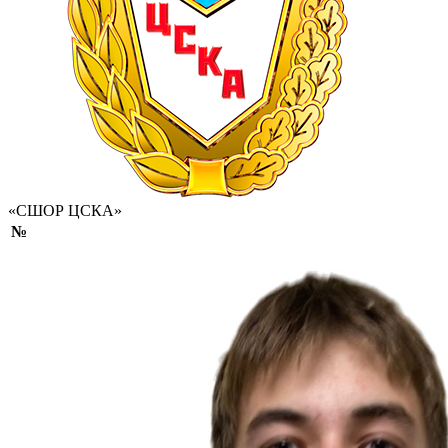
«СШОР ЦСКА»
№