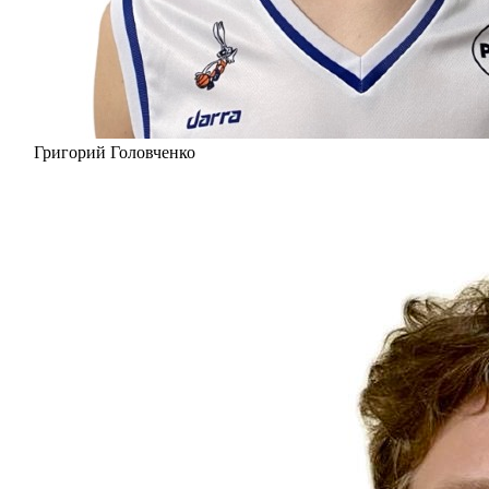
Григорий Головченко