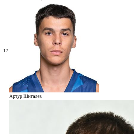
17
Артур Шигалев