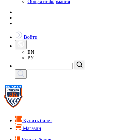
Общая информация
Войти
EN
РУ
Купить билет
Магазин
Купить билет