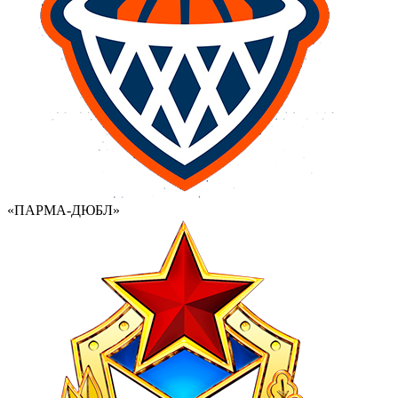
«ПАРМА-ДЮБЛ»