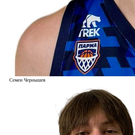
Семен Чернышев