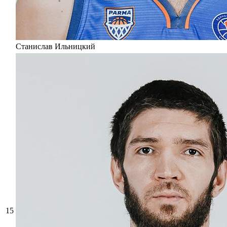
Станислав Ильницкий
15