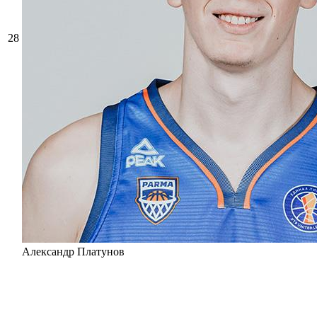
28
Александр Платунов