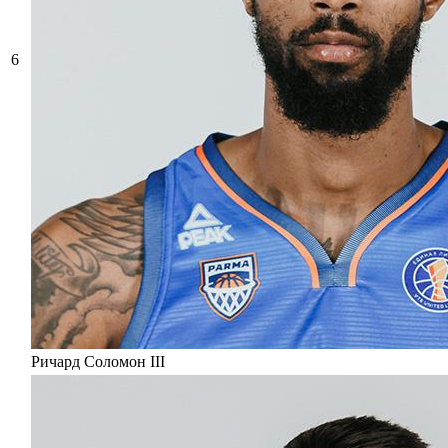
6
Ричард Соломон III