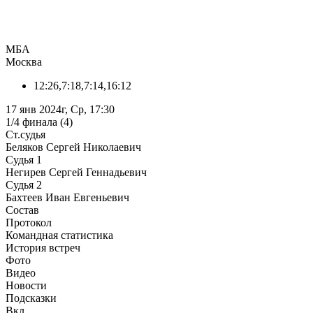
МБА
Москва
12:26,7:18,7:14,16:12
17 янв 2024г, Ср, 17:30
1/4 финала (4)
Ст.судья
Беляков Сергей Николаевич
Судья 1
Негирев Сергей Геннадьевич
Судья 2
Бахтеев Иван Евгеньевич
Состав
Протокол
Командная статистика
История встреч
Фото
Видео
Новости
Подсказки
Вкл