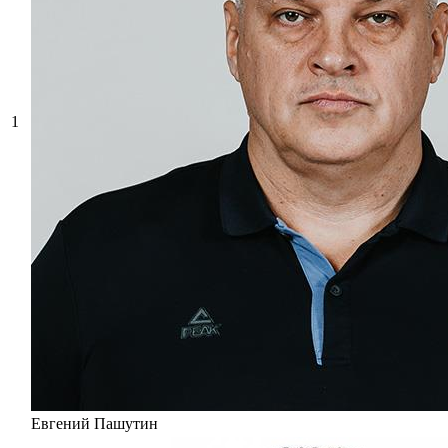
1
Евгений Пашутин