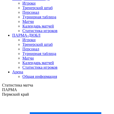
Игроки
Тренерский штаб
Персонал
Турнирная таблица
Матчи
Календарь матчей
Статистика игроков
ПАРМА-ДЮБЛ
Игроки
Тренерский штаб
Персонал
Турнирная таблица
Матчи
Календарь матчей
Статистика игроков
Арена
Общая информация
Статистика матча
ПАРМА
Пермский край