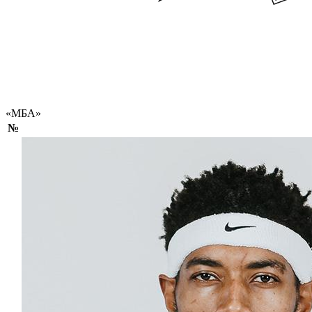
«МБА»
№