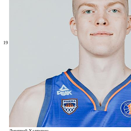
19
Дмитрий Халтурин