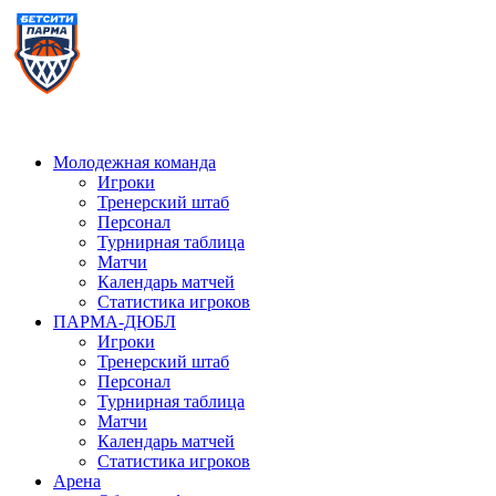
Молодежная команда
Игроки
Тренерский штаб
Персонал
Турнирная таблица
Матчи
Календарь матчей
Статистика игроков
ПАРМА-ДЮБЛ
Игроки
Тренерский штаб
Персонал
Турнирная таблица
Матчи
Календарь матчей
Статистика игроков
Арена