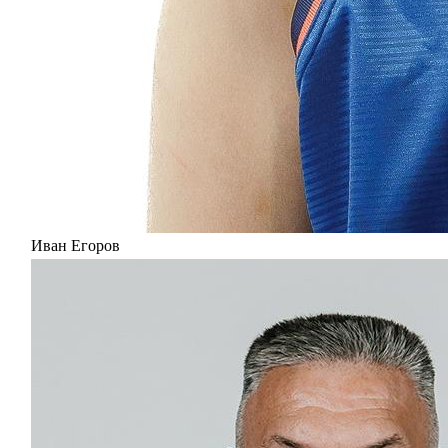
Иван Егоров